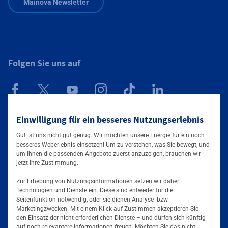
Mainova Newsletter
Folgen Sie uns auf
Einwilligung für ein besseres Nutzungserlebnis
Mainova App
Gut ist uns nicht gut genug. Wir möchten unsere Energie für ein noch
besseres Weberlebnis einsetzen! Um zu verstehen, was Sie bewegt, und
um Ihnen die passenden Angebote zuerst anzuzeigen, brauchen wir
jetzt Ihre Zustimmung.
Zur Erhebung von Nutzungsinformationen setzen wir daher
Technologien und Dienste ein. Diese sind entweder für die
Seitenfunktion notwendig, oder sie dienen Analyse- bzw.
Tarife & Angebote
Marketingzwecken. Mit einem Klick auf Zustimmen akzeptieren Sie
den Einsatz der nicht erforderlichen Dienste – und dürfen sich künftig
auf noch relevantere Informationen freuen. Möchten Sie das nicht,
Strom für Zuhause