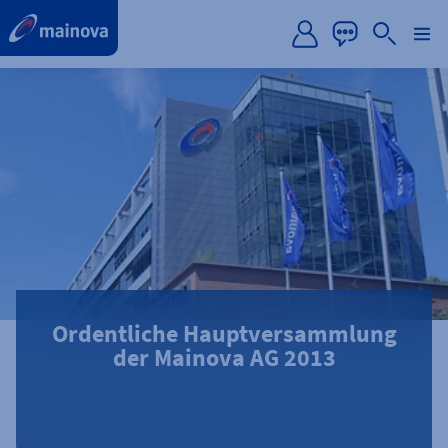
label.aria.preskip
Ordentliche Hauptversammlung
der Mainova AG 2013