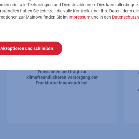
nehmen oder alle Technologien und Dienste ablehnen. Dies kann allerdings
rständlich haben Sie jederzeit die volle Kontrolle über Ihre Daten, denn di
rmationen zur Mainova finden Sie im
Impressum
und in den
Datenschutzh
Für die Umwelt
Die Umstellung von Dampf auf Heizwasser
Akzeptieren und schließen
macht die Wärmeversorgung effizienter:
Heizwassernetze verlieren weniger
Energie als Dampfnetze. Das senkt den
Energieverbrauch, reduziert CO₂-
Emissionen und trägt zur
klimafreundlicheren Versorgung der
Frankfurter Innenstadt bei.