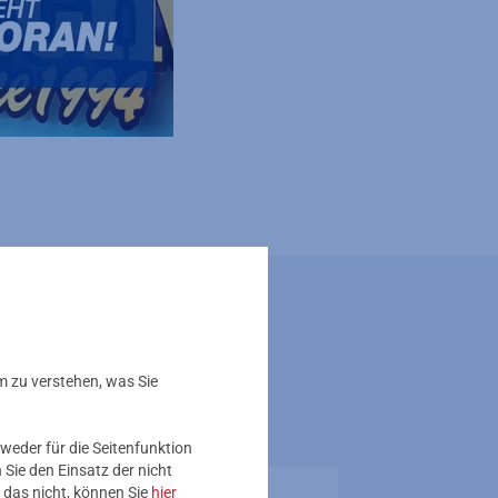
ick
m zu verstehen, was Sie
weder für die Seitenfunktion
Sie den Einsatz der nicht
 das nicht, können Sie
hier