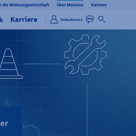
r die Wohnungswirtschaft
Über Mainova
Karriere
Karriere
ik
OnlineService
ter