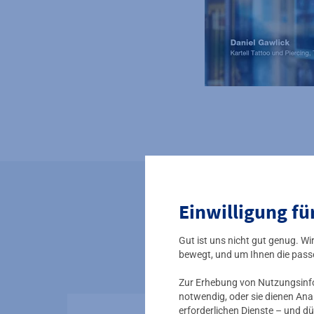
Einwilligung fü
Di
Gut ist uns nicht gut genug. W
bewegt, und um Ihnen die pass
Zur Erhebung von Nutzungsinfor
notwendig, oder sie dienen Ana
erforderlichen Dienste – und dü