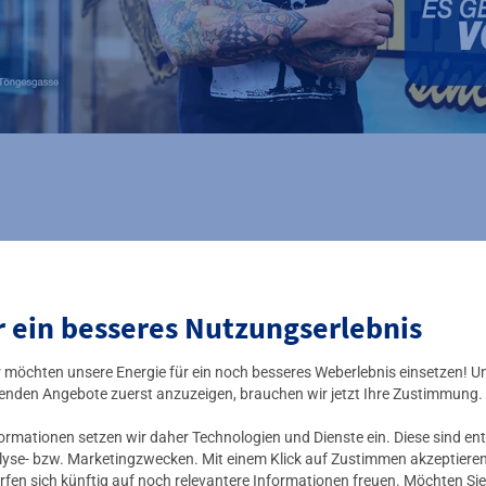
r ein besseres Nutzungserlebnis
e Vorteile auf einen Bl
ir möchten unsere Energie für ein noch besseres Weberlebnis einsetzen! U
enden Angebote zuerst anzuzeigen, brauchen wir jetzt Ihre Zustimmung.
mationen setzen wir daher Technologien und Dienste ein. Diese sind ent
lyse- bzw. Marketingzwecken. Mit einem Klick auf Zustimmen akzeptieren 
rfen sich künftig auf noch relevantere Informationen freuen. Möchten Sie