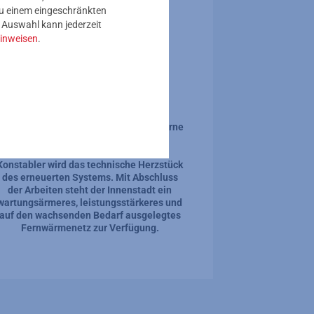
 zu einem eingeschränkten
e Auswahl kann jederzeit
inweisen
.
Für die
Infrastruktur
Das alte Leitungsnetz wird durch moderne
Technik ersetzt. Die neue
Dampfumformstation am Parkhaus
Konstabler wird das technische Herzstück
des erneuerten Systems. Mit Abschluss
der Arbeiten steht der Innenstadt ein
wartungsärmeres, leistungsstärkeres und
auf den wachsenden Bedarf ausgelegtes
Fernwärmenetz zur Verfügung.