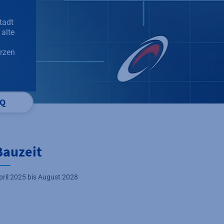
tadt
alte
rzen
AQ
Bauzeit
pril 2025 bis August 2028