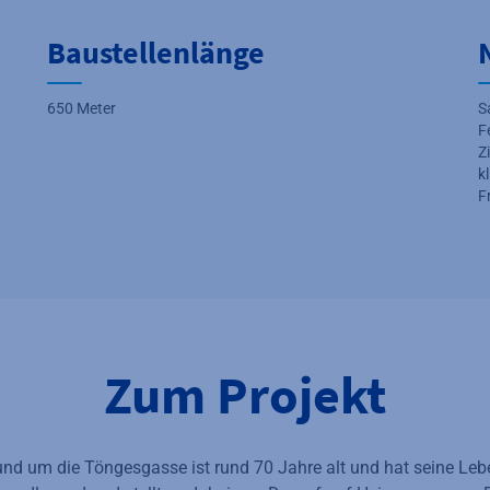
Baustellenlänge
650 Meter
S
F
Z
k
F
Zum Projekt
d um die Töngesgasse ist rund 70 Jahre alt und hat seine Leben