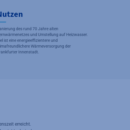
Nutzen
anierung des rund 70 Jahre alten
ernwärmenetzes und Umstellung auf Heizwasser.
iel ist eine energieeffizientere und
limafreundlichere Wärmeversorgung der
rankfurter Innenstadt.
szeit erreicht.