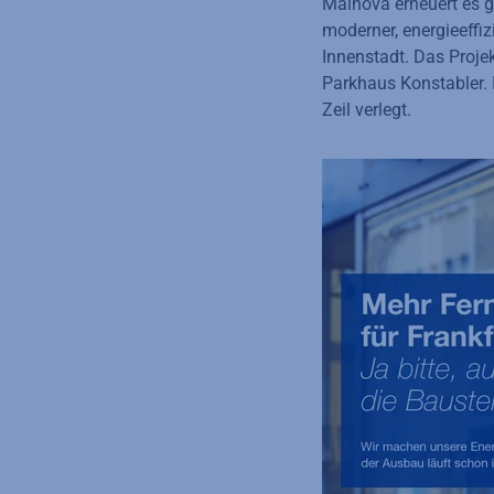
Mainova erneuert es g
moderner, energieeffi
Innenstadt. Das Proje
Parkhaus Konstabler.
Zeil verlegt.