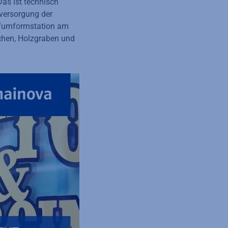
as ist technisch
eversorgung der
mpfumformstation am
chen, Holzgraben und