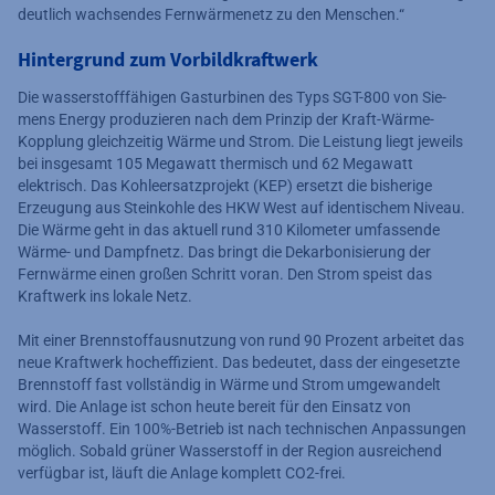
deutlich wachsendes Fernwärmenetz zu den Menschen.“
Hintergrund zum Vorbildkraftwerk
Die wasserstofffähigen Gasturbinen des Typs SGT-800 von Sie-
mens Energy produzieren nach dem Prinzip der Kraft-Wärme-
Kopplung gleichzeitig Wärme und Strom. Die Leistung liegt jeweils
bei insgesamt 105 Megawatt thermisch und 62 Megawatt
elektrisch. Das Kohleersatzprojekt (KEP) ersetzt die bisherige
Erzeugung aus Steinkohle des HKW West auf identischem Niveau.
Die Wärme geht in das aktuell rund 310 Kilometer umfassende
Wärme- und Dampfnetz. Das bringt die Dekarbonisierung der
Fernwärme einen großen Schritt voran. Den Strom speist das
Kraftwerk ins lokale Netz.
Mit einer Brennstoffausnutzung von rund 90 Prozent arbeitet das
neue Kraftwerk hocheffizient. Das bedeutet, dass der eingesetzte
Brennstoff fast vollständig in Wärme und Strom umgewandelt
wird. Die Anlage ist schon heute bereit für den Einsatz von
Wasserstoff. Ein 100%-Betrieb ist nach technischen Anpassungen
möglich. Sobald grüner Wasserstoff in der Region ausreichend
verfügbar ist, läuft die Anlage komplett CO2-frei.