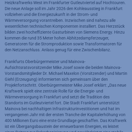
Heizkraftwerks West im Frankfurter Gutleutviertel auf Hochtouren.
Die neue Anlage soll im Jahr 2026 den Kohleausstieg in Frankfurt
vollziehen und die Energiezukunft in der Strom- und
Wärmeversorgung vorantreiben. Inzwischen sind nahezu alle
wesentlichen technischen Komponenten installiert. Das Herzstück
bilden zwei hocheffiziente Gasturbinen von Siemens Energy. Hinzu
kommen die rund 35 Meter hohen Abhitzedampferzeuger,
Generatoren für die Stromproduktion sowie Transformatoren für
den Netzanschluss. Anlass genug für eine Zwischenbilanz.
Frankfurts Oberbürgermeister und Mainova-
Aufsichtsratsvorsitzender Mike Josef sowie die beiden Mainova-
Vorstandsmitglieder Dr. Michael Maxelon (Vorsitzender) und Martin
Giehl (Erzeugung) informierten sich gemeinsam über den
Projektfortschritt. Oberbürgermeister Mike Josef erklärt: „Das neue
Kraftwerk spielt eine zentrale Rolle für die Energie- und
Wärmeversorgung in Frankfurt und setzt die Tradition des
Standorts im Gutleutviertel fort. Die Stadt Frankfurt unterstützt
Mainova bei nachhaltigen Infrastrukturinvestitionen und hat im
vergangenen Jahr mit der ersten Tranche der Kapitalerhöhung von
400 Millionen Euro eine erste Grundlage geschaffen. Das Kraftwerk
ist ein Übergangsbaustein der erneuerbaren Energien, es leistet