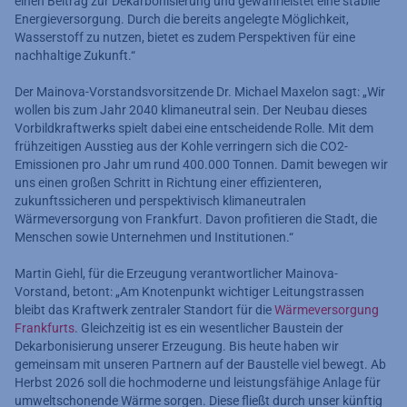
einen Beitrag zur Dekarbonisierung und gewährleistet eine stabile
Energieversorgung. Durch die bereits angelegte Möglichkeit,
Wasserstoff zu nutzen, bietet es zudem Perspektiven für eine
nachhaltige Zukunft.“
Der Mainova-Vorstandsvorsitzende Dr. Michael Maxelon sagt: „Wir
wollen bis zum Jahr 2040 klimaneutral sein. Der Neubau dieses
Vorbildkraftwerks spielt dabei eine entscheidende Rolle. Mit dem
frühzeitigen Ausstieg aus der Kohle verringern sich die CO2-
Emissionen pro Jahr um rund 400.000 Tonnen. Damit bewegen wir
uns einen großen Schritt in Richtung einer effizienteren,
zukunftssicheren und perspektivisch klimaneutralen
Wärmeversorgung von Frankfurt. Davon profitieren die Stadt, die
Menschen sowie Unternehmen und Institutionen.“
Martin Giehl, für die Erzeugung verantwortlicher Mainova-
Vorstand, betont: „Am Knotenpunkt wichtiger Leitungstrassen
bleibt das Kraftwerk zentraler Standort für die
Wärmeversorgung
Frankfurts
. Gleichzeitig ist es ein wesentlicher Baustein der
Dekarbonisierung unserer Erzeugung. Bis heute haben wir
gemeinsam mit unseren Partnern auf der Baustelle viel bewegt. Ab
Herbst 2026 soll die hochmoderne und leistungsfähige Anlage für
umweltschonende Wärme sorgen. Diese fließt durch unser künftig