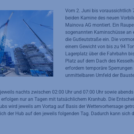
Vom 2. Juni bis voraussichtlich 7
beiden Kamine des neuen Vorbil
Mainova AG montiert. Ein Raupe
sogenannten Kaminschüsse an e
die Gutleutstraße ein. Die vormon
einem Gewicht von bis zu 94 T
Lagerplatz über die Fahrbahn bi
Platz auf dem Dach des Kesselha
erfordern temporäre Sperrungen 
unmittelbaren Umfeld der Bauste
n jeweils nachts zwischen 02:00 Uhr und 07:00 Uhr sowie abend
 erfolgen nur an Tagen mit tatsächlichem Kranhub. Die Entsche
bs wird jeweils am Vortag auf Basis der Wettervorhersage getro
ich der Hub auf den jeweils folgenden Tag. Dadurch kann sich de