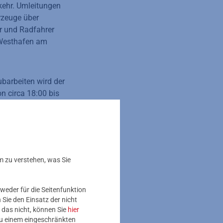
rkehr. Umleitungen
rzeuge über
r und Radfahrer
 Westhafen am
ubarbeiten wird der
n circa 18:00 bis
chnitt zwischen
Zeiten von der
te beachten: Linie 64
leitung. Die
m zu verstehen, was Sie
weder für die Seitenfunktion
Sie den Einsatz der nicht
 das nicht, können Sie
hier
 zu einem eingeschränkten