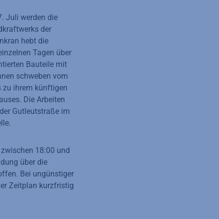
. Juli werden die
dkraftwerks der
nkran hebt die
inzelnen Tagen über
tierten Bauteile mit
onnen schweben vom
s zu ihrem künftigen
uses. Die Arbeiten
der Gutleutstraße im
lle.
s zwischen 18:00 und
idung über die
ffen. Bei ungünstiger
r Zeitplan kurzfristig