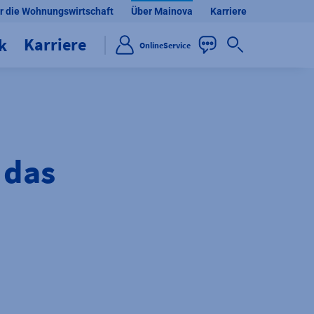
r die Wohnungswirtschaft
Über Mainova
Karriere
Karriere
ik
OnlineService
 das