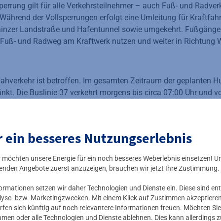
sperrung gilt für alle Verkehrsteilnehmer – auch Fuß- und Radve
ährend der Vollsperrungen erfolgt eine Umleitung für Kraftfah
inzer Landstraße und Hafentunnel sowie umgekehrt. Fußgänge
n Fuß- und Radweg am Kraftwerk nutzen und weiter in Richtung
Nahverkehr ist betroffen. Im gesamten Zeitraum der geplanten H
kt. Die Buslinie 37 verkehrt morgens bis circa 07:00 Uhr und vo
n Gutleutviertel Briefzentrum und Galluswarte. Der Streckenabs
erminal und Gutleutstraße/Heilbronner Straße wird zu diesen 
 Linie 64 bedient. Die Haltestelle Camberger Straße entfällt. Bit
r ein besseres Nutzungserlebnis
thafen auch im Reuterweg bis voraussichtlich 30. Juni eine Um
raße bis Kronberger Straße entfallen.
ir möchten unsere Energie für ein noch besseres Weberlebnis einsetzen! U
enden Angebote zuerst anzuzeigen, brauchen wir jetzt Ihre Zustimmung.
Betroffenen um Verständnis für die notwendigen Maßnahmen.
mationen setzen wir daher Technologien und Dienste ein. Diese sind ent
lyse- bzw. Marketingzwecken. Mit einem Klick auf Zustimmen akzeptieren 
rojekt
rfen sich künftig auf noch relevantere Informationen freuen. Möchten Sie
nehmen oder alle Technologien und Dienste ablehnen. Dies kann allerdings