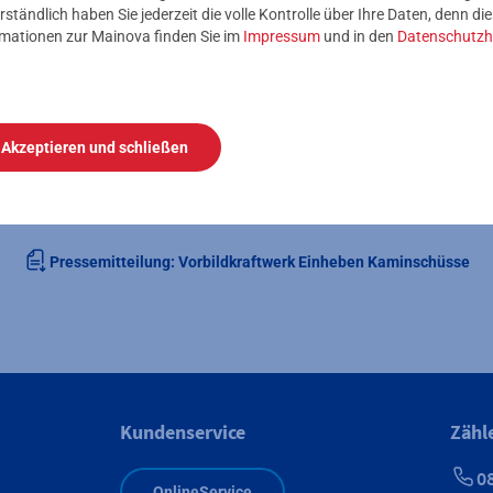
rständlich haben Sie jederzeit die volle Kontrolle über Ihre Daten, denn di
raftwerk
entsteht auf dem Gelände des ehemaligen Heizkraftwe
rmationen zur Mainova finden Sie im
Impressum
und in den
Datenschutzh
rtel. Es ist ein zentrales Element der Energiewende in Frankfurt 
tändigen Kohleausstieg. Die Anlage basiert auf dem Prinzip der
t zwei wasserstofffähigen Gasturbinen des Typs SGT-800 von 
 ist ein bedeutender Beitrag zur Dekarbonisierung der Energieve
Akzeptieren und schließen
hrlich rund 400.000 Tonnen CO₂ einsparen und ist auf die zukünf
rbereitet.
Pressemitteilung: Vorbildkraftwerk Einheben Kaminschüsse
Kundenservice
Zähl
0
OnlineService