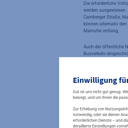
Die erforderliche Voll
werden ausgewiesen. W
Camberger Straße, Ma
können alternativ de
Mainufer entlang.
Auch der öffentliche 
Busverkehr eingeschrän
21:00 Uhr nur zwische
Hauptbahnhof/Fernbust
ebenfalls umgeleiteten
Einwilligung fü
nimmt in Richtung Wes
Haltestellen Bremer St
Gut ist uns nicht gut genug. W
bewegt, und um Ihnen die pass
Mainova bittet alle 
Zur Erhebung von Nutzungsinfor
notwendig, oder sie dienen Ana
Über das Kohleersatzp
erforderlichen Dienste – und dü
detaillierte Einstellungen vor