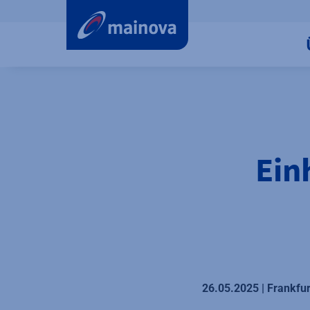
label.aria.preskip
Ein
26.05.2025 | Frankfu