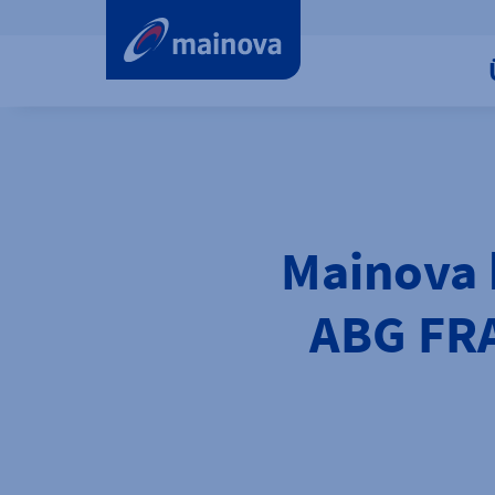
label.aria.preskip
Mainova 
ABG FR