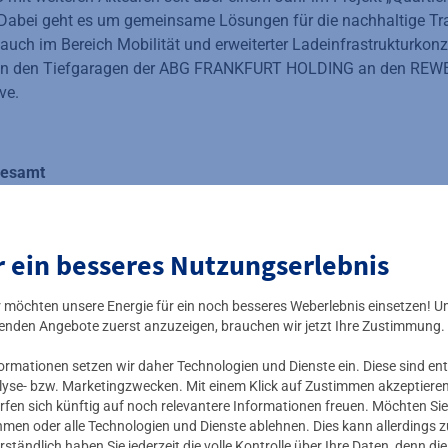
abei geht es um gemeinsame Lösungen für die nachhaltige Tr
auch im Bereich Mobilität und erweiterter Ladeinfrastrukturkon
n in den Tiefgaragen der ABG FRANKFURT HOLDING an den REWE
ive.
gesamt
dt Frankfurt und strategischen Partnern wie REWE Mitte und d
tz in der Region seit Jahren kontinuierlich aus. In insgesamt 15
assen sich bald an rund 400 Ladepunkten E-Autos auftanken, t
r ein besseres Nutzungserlebnis
tte September sind weitere Ladepunkte in der Tiefgarage Palm
ausen frisch in Betrieb gegangen. Aktuell betreibt Mainova üb
ir möchten unsere Energie für ein noch besseres Weberlebnis einsetzen! U
 im Umland, davon rund 50 Schnellladepunkte. Bis 2028 soll d
enden Angebote zuerst anzuzeigen, brauchen wir jetzt Ihre Zustimmung.
ie Ausbauziele zu erreichen, sucht Mainova weitere öffentlich z
mationen setzen wir daher Technologien und Dienste ein. Diese sind ent
lyse- bzw. Marketingzwecken. Mit einem Klick auf Zustimmen akzeptieren 
rfen sich künftig auf noch relevantere Informationen freuen. Möchten Sie
nehmen oder alle Technologien und Dienste ablehnen. Dies kann allerdings
rständlich haben Sie jederzeit die volle Kontrolle über Ihre Daten, denn di