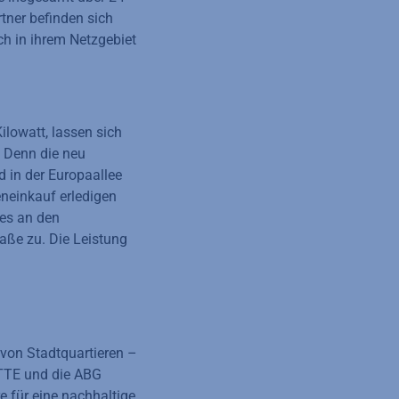
tner befinden sich
h in ihrem Netzgebiet
ilowatt, lassen sich
. Denn die neu
d in der Europaallee
eneinkauf erledigen
es an den
ße zu. Die Leistung
 von Stadtquartieren –
TTE und die ABG
 für eine nachhaltige