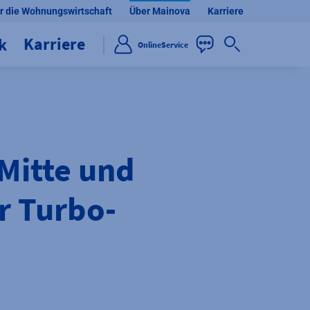
r die Wohnungswirtschaft
Über Mainova
Karriere
Karriere
ik
OnlineService
Mitte und
 Turbo-