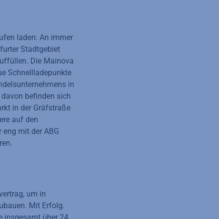
ufen laden: An immer
urter Stadtgebiet
uffüllen. Die Mainova
ue Schnellladepunkte
andelsunternehmens in
 davon befinden sich
kt in der Gräfstraße
tere auf den
r eng mit der ABG
ren.
ertrag, um in
ubauen. Mit Erfolg.
ie insgesamt über 24