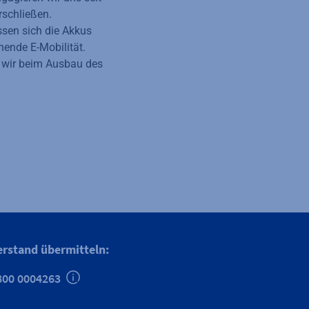
rschließen.
ssen sich die Akkus
nende E-Mobilität.
wir beim Ausbau des
erstand übermitteln:
800 0004263
Zusätzliche Informationen verfügbar