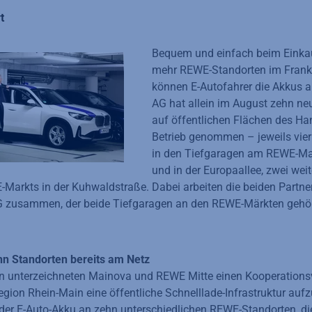
t
Bequem und einfach beim Einka
mehr REWE-Standorten im Frankf
können E-Autofahrer die Akkus a
AG hat allein im August zehn ne
auf öffentlichen Flächen des H
Betrieb genommen – jeweils vier
in den Tiefgaragen am REWE-Mar
und in der Europaallee, zwei wei
Markts in der Kuhwaldstraße. Dabei arbeiten die beiden Partne
usammen, der beide Tiefgaragen an den REWE-Märkten gehö
n Standorten bereits am Netz
en unterzeichneten Mainova und REWE Mitte einen Kooperationsv
egion Rhein-Main eine öffentliche Schnelllade-Infrastruktur aufz
 der E-Auto-Akku an zehn unterschiedlichen REWE-Standorten, d