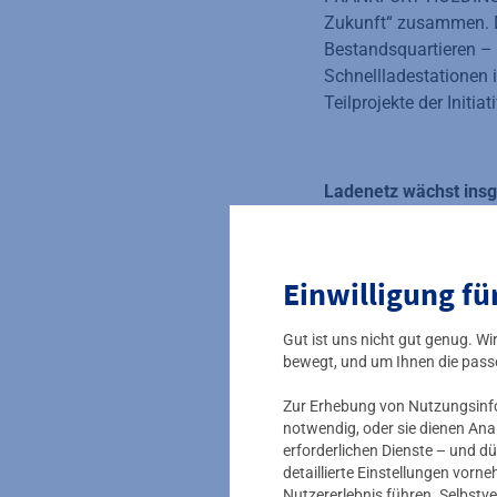
Zukunft“ zusammen. D
Bestandsquartieren – 
Schnellladestatione
Teilprojekte der Initiat
Ladenetz wächst ins
Zusammen mit der Sta
das öffentliche Ladene
Parkgaragen der ABG l
Einwilligung fü
vom eigenen Dach. Mi
Parkhaus Alt-Sachsenh
Gut ist uns nicht gut genug. W
der Mainmetropole und
bewegt, und um Ihnen die pass
tausend steigen. Um d
Ladestationen.
Zur Erhebung von Nutzungsinfor
notwendig, oder sie dienen Ana
erforderlichen Dienste – und dü
detaillierte Einstellungen vor
Zitate
Nutzererlebnis führen. Selbstve