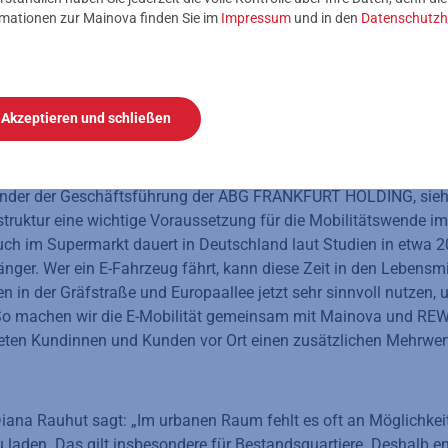
rmationen zur Mainova finden Sie im
Impressum
und in den
Datenschutzh
nsleiter bei REWE Mitte, ergänzt: „Wir freuen uns sehr, unsere
n Partnern ABG und Mainova, eine moderne Schnellladeinfrast
rfügung stellen zu können. Diese Initiative zeigt, wie durch ver
altige und zukunftsorientierte Lösungen geschaffen werden k
er für die hervorragende Kooperation und das gemeinsame Eng
Akzeptieren und schließen
zender der Geschäftsführung der ABG FRANKFURT HOLDING, sieht 
truktur eine wichtige Voraussetzung für die Mobilitätswende i
uch im Supermarkt dauert in Deutschland laut Studien in etwa 20
nger. Wer ein E-Fahrzeug fährt, kann diese Zeit in den Lebensmi
 in der Gräfstraße und Europaallee jetzt sehr sinnvoll nutzen, 
 So machen wir die E-Mobilität gemeinsam mit Mainova und R
ieten Kundinnen und Kunden vor Ort einen zusätzlichen Mehrwert
ana Rauhut sagt: „Im urbanen Raum fehlt es oft an Möglichkeit
 laden. Das gilt insbesondere für Bestandsquartiere. Deshalb en