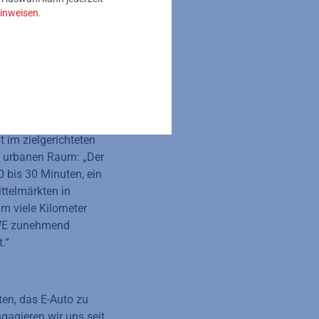
inweisen
.
n Kundinnen und Kunden
ruktur auf unserem
trauensvolle
önnen. Herzlichen
agement.“
im zielgerichteten
m urbanen Raum: „Der
 bis 30 Minuten, ein
ttelmärkten in
um viele Kilometer
EWE zunehmend
.“
en, das E-Auto zu
gagieren wir uns seit