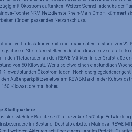
zügig mit Ökostrom auftanken. Weitere Schnellladehubs der Par
Mainova-Tochter NRM Netzdienste Rhein-Main GmbH, kümmert sic
rbeiten für den passenden Netzanschluss.
ntionellen Ladestationen mit einer maximalen Leistung von 22 K
ungsstarken Stromtankstellen in deutlich kürzerer Zeit auffüllen
en in den Tiefgaragen an den REWE-Märkten in der Gräfstraße un
istung von 50 Kilowatt. Wer also etwa einen einstündigen Woch
0 Kilowattstunden Ökostrom laden. Noch energiegeladener geht 
f den Außenparkplätzen etwa am REWE-Markt in der Kuhwaldstra
t 150 Kilowatt dreimal höher.
ge Stadtquartiere
s sind wichtige Bausteine für eine zukunftsfähige Entwicklung
 insbesondere im Bestand. Deshalb arbeiten Mainova, REWE MI
 weiteren Akteuren seit über einem Jahr im Projekt „Quartiere