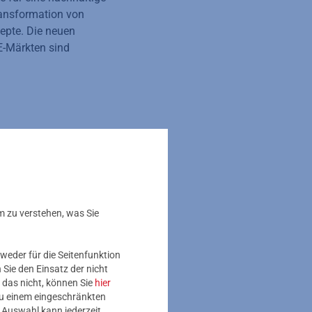
ansformation von
zepte. Die neuen
-Märkten sind
er ABG baut Mainova
 öffentlichen
eilweise mit Ökostrom
engarten und im
er 500 Ladepunkte in
m zu verstehen, was Sie
ie Anzahl auf mehrere
ugängliche Flächen für
weder für die Seitenfunktion
Sie den Einsatz der nicht
 das nicht, können Sie
hier
 zu einem eingeschränkten
e Auswahl kann jederzeit