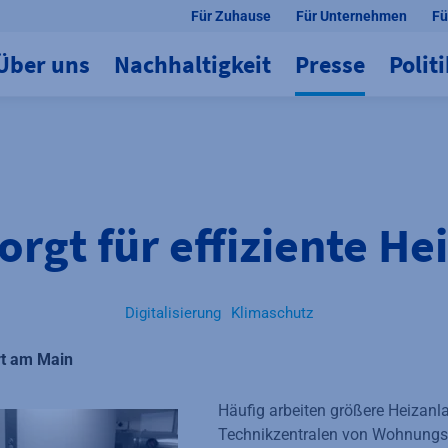
Für Zuhause
Für Unternehmen
Fü
Über uns
Nachhaltigkeit
Presse
Polit
orgt für effiziente H
Digitalisierung
Klimaschutz
rt am Main
Häufig arbeiten größere Heizanl
Technikzentralen von Wohnungs