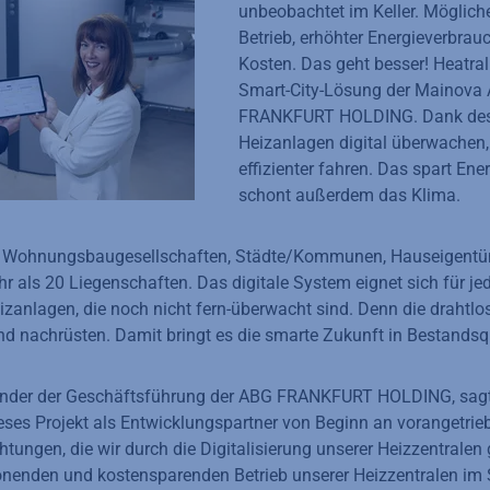
unbeobachtet im Keller. Mögliche 
Betrieb, erhöhter Energieverbrau
Kosten. Das geht besser! Heatral
Smart-City-Lösung der Mainova
FRANKFURT HOLDING. Dank des 
Heizanlagen digital überwachen,
effizienter fahren. Das spart En
schont außerdem das Klima.
 an Wohnungsbaugesellschaften, Städte/Kommunen, Hauseigent
r als 20 Liegenschaften. Das digitale System eignet sich für je
izanlagen, die noch nicht fern-überwacht sind. Denn die drahtlo
nd nachrüsten. Damit bringt es die smarte Zukunft in Bestandsq
zender der Geschäftsführung der ABG FRANKFURT HOLDING, sag
ses Projekt als Entwicklungspartner von Beginn an vorangetrie
htungen, die wir durch die Digitalisierung unserer Heizzentralen
nenden und kostensparenden Betrieb unserer Heizzentralen im 