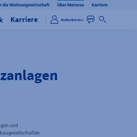
r die Wohnungswirtschaft
Über Mainova
Karriere
Karriere
ik
OnlineService
eizanlagen
agen und
baugesellschaften