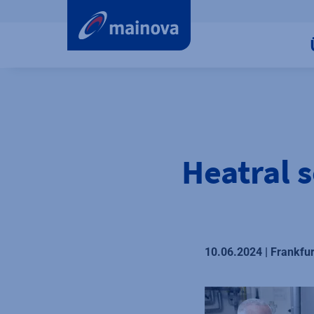
label.aria.preskip
Heatral s
10.06.2024 | Frankfu