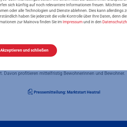
rfen sich künftig auf noch relevantere Informationen freuen. Möchten Sie
nehmen oder alle Technologien und Dienste ablehnen. Dies kann allerdings
iale und Umweltschutz
rständlich haben Sie jederzeit die volle Kontrolle über Ihre Daten, denn di
rmationen zur Mainova finden Sie im
Impressum
und in den
Datenschutzh
steten Mainova und ABG Heatral ausgiebig. Die ABG installierte 
n in der Platensiedlung setzte die ABG über 100 Sensoren zur T
Trinkwasser- und Heizungsleitungen im Kellergeschoss und in d
in und kann sowohl Wasserschäden früh erkennen als auch di
Akzeptieren und schließen
n überwachen. In einer rund anderthalbjährigen Pilotphase optim
rste Effizienzmaßnahmen, wie zum Beispiel in der Heizzentrale 
em Lebensmittelmarkt in der Maybachstraße in Frankfurt, wur
rt. Davon profitieren mittelfristig Bewohnerinnen und Bewohner.
Pressemitteilung: Marktstart Heatral