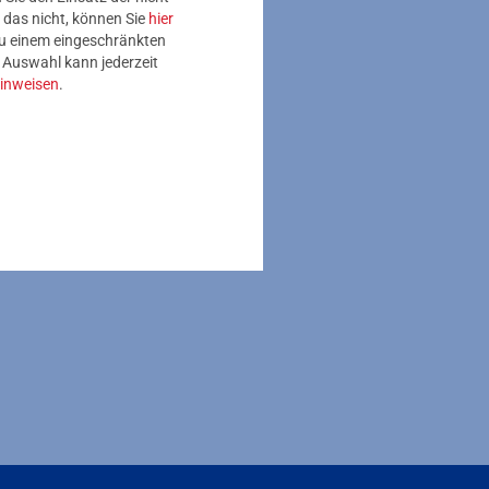
 das nicht, können Sie
hier
 zu einem eingeschränkten
e Auswahl kann jederzeit
inweisen
.
stadtweit Sensoren in
emperatur- und
en
e Temperatur der
ierten die beiden
einer Liegenschaft mit
den umgesetzt und