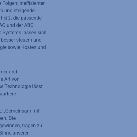
Folgen: ineffizienter
ch und steigende
 heißt die passende
 AG und der ABG
Systems lassen sich
 besser steuern und
ergie sowie Kosten und
ümer und
de Art von
se Technologie lässt
uartiere.
t: „Gemeinsam mit
ben. Die
 gewinnen, tragen zu
Sinne unserer