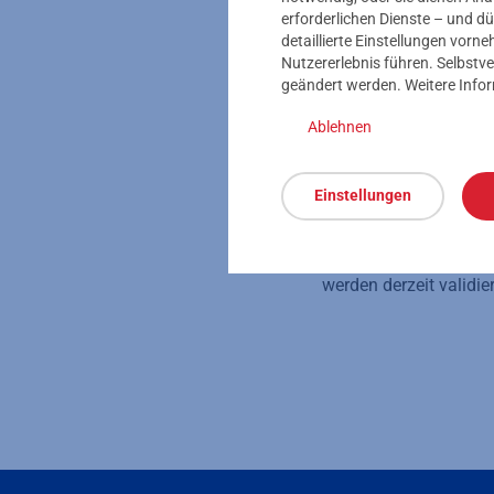
erforderlichen Dienste – und dü
detaillierte Einstellungen vor
Einsparpotenz
Nutzererlebnis führen. Selbstve
geändert werden. Weitere Info
Vor dem Marktstart te
ihren Gebäuden. Allei
Ablehnen
Feuchtekontrolle der 
Zwischengeschossen e
Einstellungen
Trinkwasserzirkulatio
Partner das System. E
27 Wohnungen und ein
werden derzeit validie