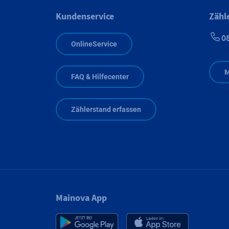
Kundenservice
Zähl
0
OnlineService
M
FAQ & Hilfecenter
Zählerstand erfassen
Mainova App