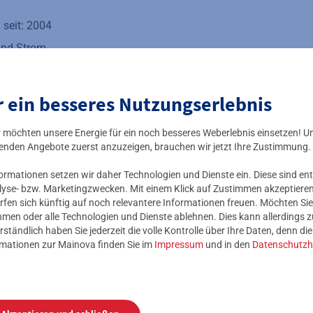
 seit: 2004
und Strom
tung: 12 MW
tung: 27 MW
r ein besseres Nutzungserlebnis
abfälle und Grünschnitt
ir möchten unsere Energie für ein noch besseres Weberlebnis einsetzen! U
enheim 34, 60386 Frankfurt
enden Angebote zuerst anzuzeigen, brauchen wir jetzt Ihre Zustimmung.
mationen setzen wir daher Technologien und Dienste ein. Diese sind ent
 unserem Biomassekraftwerk erfahren? Dann
besuchen Sie unse
lyse- bzw. Marketingzwecken. Mit einem Klick auf Zustimmen akzeptieren 
 lassen Sie sich von der einzigartigen Technik begeistern!
rfen sich künftig auf noch relevantere Informationen freuen. Möchten Sie
nehmen oder alle Technologien und Dienste ablehnen. Dies kann allerdings
rständlich haben Sie jederzeit die volle Kontrolle über Ihre Daten, denn di
flyer haben wir Ihnen außerdem die wichtigsten Infos zum Bio
rmationen zur Mainova finden Sie im
Impressum
und in den
Datenschutzh
richtung der Öffentlichkeit
Zertifikat TÜV Hessen - Entsorgungsfa