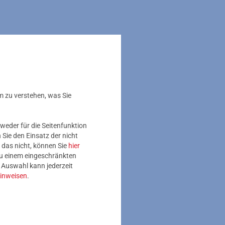
m zu verstehen, was Sie
weder für die Seitenfunktion
r Kraftwerk
doch
Sie den Einsatz der nicht
 das nicht, können Sie
hier
 zu einem eingeschränkten
e Auswahl kann jederzeit
massekraftwerk
inweisen
.
chbetrieb