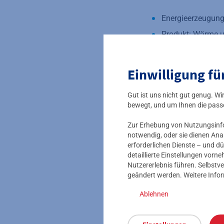
Energieerzeugung
Produkt: Wärme 
Elektrische Leis
Thermische Leis
Einwilligung fü
Brennstoffe: Holz
Gut ist uns nicht gut genug. W
Adresse: Alt Fech
bewegt, und um Ihnen die pass
Zur Erhebung von Nutzungsinfor
Sie möchten mehr zu
notwendig, oder sie dienen Ana
einfach persönlich und
erforderlichen Dienste – und dü
detaillierte Einstellungen vor
Nutzererlebnis führen. Selbstve
In unserem Kraftwerks
geändert werden. Weitere Info
zusammengefasst.
Ablehnen
Unter