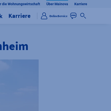
r die Wohnungswirtschaft
Über Mainova
Karriere
Karriere
ik
OnlineService
nheim