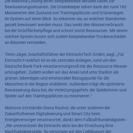
Die Mainova-Lösung liefert beispielsweise aktuelle Daten zur
Bewässerungssituation. Die Greenkeeper sehen dank der rund 160
Messwerten den Zustand von Trainingsplätzen und Grünanlagen
im System auf einen Blick. So erkennen sie, an welchen Standorten
gezielt bewässert werden muss. Das senkt den Wasserverbrauch
bei der Grünflächenpflege und schont somit Ressourcen. Mit einem
solchen System lassen sich zudem beispielsweise Trockenschäden
an Bäumen vermeiden.
Timm Jäger, Geschäftsführer der EintrachtTech GmbH, sagt: „Für
Eintracht Frankfurt ist es ein zentrales Anliegen, rund um den
Deutsche Bank Park verantwortungsvoll mit der Ressource Wasser
umzugehen. Zudem wollen wir das Areal rund ums Stadion als
grünen, lebendigen und emotionalen Bezugspunkt für die
Menschen in der Region etablieren. Außerdem trägt die optimierte
Bewässerung dazu bei, die Verletzungsgefahr der Spielerinnen und
Spieler auf den Trainingsplätzen zu minimieren.“
Mainova-Vorständin Diana Rauhut, die unter anderem die
Zukunftsthemen Digitalisierung und Smart City beim
Energieversorger verantwortet, dankt dem Fußball-Bundesligisten:
„Wir unterstützen die Eintracht aktiv bei der Erreichung ihrer
Nachhaltigkeitsziele. So versorgen wir den Lieblingsort der