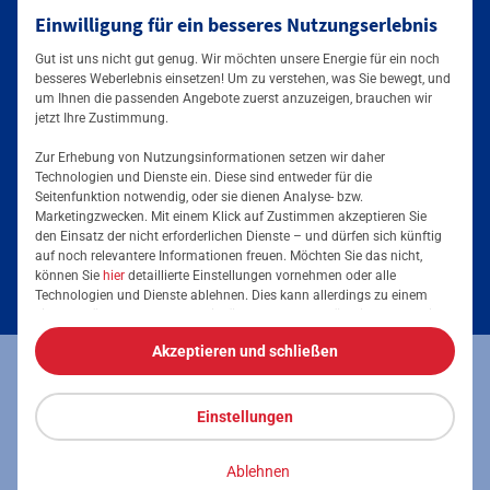
Einwilligung für ein besseres Nutzungserlebnis
Mainova App
Gut ist uns nicht gut genug. Wir möchten unsere Energie für ein noch
besseres Weberlebnis einsetzen! Um zu verstehen, was Sie bewegt, und
um Ihnen die passenden Angebote zuerst anzuzeigen, brauchen wir
jetzt Ihre Zustimmung.
Zur Erhebung von Nutzungsinformationen setzen wir daher
Technologien und Dienste ein. Diese sind entweder für die
Seitenfunktion notwendig, oder sie dienen Analyse- bzw.
Tarife & Angebote
Marketingzwecken. Mit einem Klick auf Zustimmen akzeptieren Sie
den Einsatz der nicht erforderlichen Dienste – und dürfen sich künftig
Services & Informationen
auf noch relevantere Informationen freuen. Möchten Sie das nicht,
Strom für Zuhause
können Sie
hier
detaillierte Einstellungen vornehmen oder alle
Technologien und Dienste ablehnen. Dies kann allerdings zu einem
Erdgas für Zuhause
Podcast
eingeschränkten Nutzererlebnis führen. Selbstverständlich haben Sie
jederzeit die volle Kontrolle über Ihre Daten, denn die Auswahl kann
Elektromobilität
Akzeptieren und schließen
jederzeit geändert werden. Weitere Informationen zur Mainova finden
Umzugsmeldung
Impressum
Datenschutz
Vertrag kündigen
Sie im
Impressum
und in den
Datenschutzhinweisen
.
Energieausweis erstellen
Stromanbieter wechseln
Einstellungen
Vertrag widerrufen
Barrierefreiheit
Stromanbieter in Ihrer Region
Freunde werben
Ablehnen