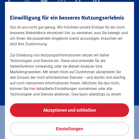
Mainova App
Einwilligung für ein besseres Nutzungserlebnis
Gut ist uns nicht gut genug. Wir möchten unsere Energie für ein noch
besseres Weberlebnis einsetzen! Um zu verstehen, was Sie bewegt, und
um Ihnen die passenden Angebote zuerst anzuzeigen, brauchen wir
jetzt Ihre Zustimmung.
Zur Erhebung von Nutzungsinformationen setzen wir daher
Technologien und Dienste ein. Diese sind entweder für die
Seitenfunktion notwendig, oder sie dienen Analyse- bzw.
Tarife & Angebote
Marketingzwecken. Mit einem Klick auf Zustimmen akzeptieren Sie
den Einsatz der nicht erforderlichen Dienste – und dürfen sich künftig
Services & Informationen
auf noch relevantere Informationen freuen. Möchten Sie das nicht,
Strom für Zuhause
können Sie
hier
detaillierte Einstellungen vornehmen oder alle
Technologien und Dienste ablehnen. Dies kann allerdings zu einem
Erdgas für Zuhause
Podcast
eingeschränkten Nutzererlebnis führen. Selbstverständlich haben Sie
jederzeit die volle Kontrolle über Ihre Daten, denn die Auswahl kann
Elektromobilität
Akzeptieren und schließen
jederzeit geändert werden. Weitere Informationen zur Mainova finden
Umzugsmeldung
Impressum
Datenschutz
Vertrag kündigen
Sie im
Impressum
und in den
Datenschutzhinweisen
.
Energieausweis erstellen
Stromanbieter wechseln
Einstellungen
Vertrag widerrufen
Barrierefreiheit
Stromanbieter in Ihrer Region
Freunde werben