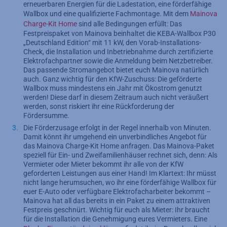
erneuerbaren Energien für die Ladestation, eine förderfähige
Wallbox und eine qualifizierte Fachmontage. Mit dem
Mainova
Charge-Kit Home
sind alle Bedingungen erfüllt: Das
Festpreispaket von Mainova beinhaltet die KEBA-Wallbox P30
„Deutschland Edition“ mit 11 kW, den Vorab-Installations-
Check, die Installation und Inbetriebnahme durch zertifizierte
Elektrofachpartner sowie die Anmeldung beim Netzbetreiber.
Das passende Stromangebot bietet euch Mainova natürlich
auch. Ganz wichtig für den KfW-Zuschuss: Die geförderte
Wallbox muss mindestens ein Jahr mit Ökostrom genutzt
werden! Diese darf in diesem Zeitraum auch nicht veräußert
werden, sonst riskiert ihr eine Rückforderung der
Fördersumme.
Die Förderzusage erfolgt in der Regel innerhalb von Minuten.
Damit könnt ihr umgehend ein unverbindliches Angebot für
das Mainova Charge-Kit Home anfragen. Das Mainova-Paket
speziell für Ein- und Zweifamilienhäuser rechnet sich, denn: Als
Vermieter oder Mieter bekommt ihr alle von der KfW
geforderten Leistungen aus einer Hand! Im Klartext: Ihr müsst
nicht lange herumsuchen, wo ihr eine förderfähige Wallbox für
euer E-Auto oder verfügbare Elektrofacharbeiter bekommt –
Mainova hat all das bereits in ein Paket zu einem attraktiven
Festpreis geschnürt. Wichtig für euch als Mieter: Ihr braucht
für die Installation die Genehmigung eures Vermieters. Eine