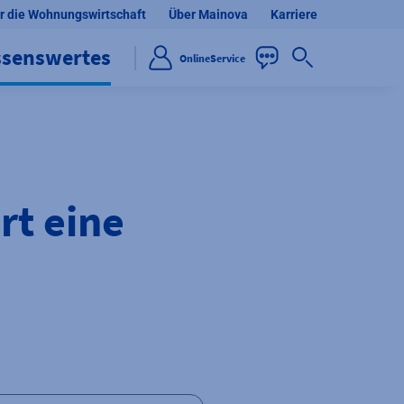
r die Wohnungswirtschaft
Über Mainova
Karriere
ssenswertes
OnlineService
rt eine