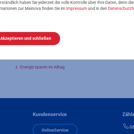
rständlich haben Sie jederzeit die volle Kontrolle über Ihre Daten, denn di
Energie sparen kann so
rmationen zur Mainova finden Sie im
Impressum
und in den
Datenschutzh
einfach sein
E
s
Gewusst wie: Bei uns gibt’s viele wertvolle
M
Energiespartipps fürs Kochen, Waschen, Heizen &
Akzeptieren und schließen
g
Co! Kleine Kniffe, die im Alltag ganz einfach
umzusetzen sind. So werden die Energiekosten mit
wenig Aufwand gesenkt.
Energie sparen im Alltag
Kundenservice
Zähl
0
OnlineService