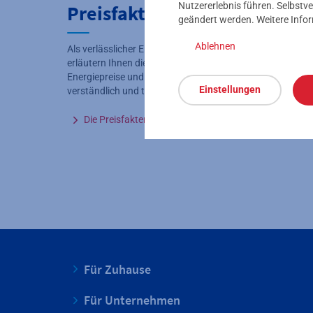
Nutzererlebnis führen. Selbstve
Preisfakten
geändert werden. Weitere Info
Ablehnen
Als verlässlicher Energiepartner an Ihrer Seite: Wir
erläutern Ihnen die Zusammensetzung der
Energiepreise und die Preisbestandteile – leicht
Einstellungen
verständlich und transparent.
Die Preisfakten im Detail
Für Zuhause
Für Unternehmen