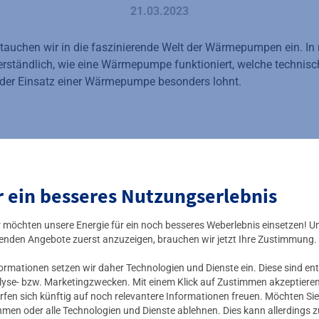
21.03.2023
tauchen wir in die faszinierende Welt der Wärmepumpen ein. In 
erständlich, wie eine Wärmepumpe funktioniert, welche technis
 der Einsatz einer Wärmepumpe besonders lohnt.
r ein besseres Nutzungserlebnis
ir möchten unsere Energie für ein noch besseres Weberlebnis einsetzen! U
enden Angebote zuerst anzuzeigen, brauchen wir jetzt Ihre Zustimmung.
mationen setzen wir daher Technologien und Dienste ein. Diese sind ent
lyse- bzw. Marketingzwecken. Mit einem Klick auf Zustimmen akzeptieren 
rfen sich künftig auf noch relevantere Informationen freuen. Möchten Sie
nehmen oder alle Technologien und Dienste ablehnen. Dies kann allerdings