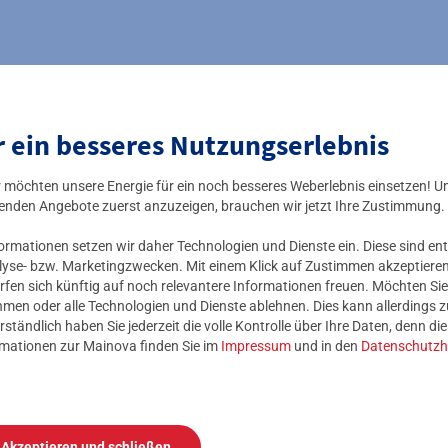
Kundenservice
Zähl
r ein besseres Nutzungserlebnis
0
OnlineService
ir möchten unsere Energie für ein noch besseres Weberlebnis einsetzen! U
enden Angebote zuerst anzuzeigen, brauchen wir jetzt Ihre Zustimmung.
M
FAQ & Hilfecenter
mationen setzen wir daher Technologien und Dienste ein. Diese sind ent
lyse- bzw. Marketingzwecken. Mit einem Klick auf Zustimmen akzeptieren 
rfen sich künftig auf noch relevantere Informationen freuen. Möchten Sie
Zählerstand erfassen
nehmen oder alle Technologien und Dienste ablehnen. Dies kann allerdings
rständlich haben Sie jederzeit die volle Kontrolle über Ihre Daten, denn di
rmationen zur Mainova finden Sie im
Impressum
und in den
Datenschutzh
Akzeptieren und schließen