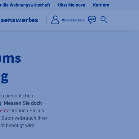
r die Wohnungswirtschaft
Über Mainova
Karriere
ssenswertes
OnlineService
ums
ag
en persönlichen
g.
Messen Sie doch
enter
können Sie als
 Stromverbrauch Ihrer
ät benötigt wird.