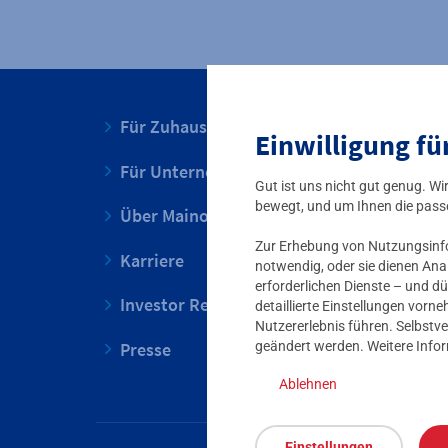
Für Zuhause
Einwilligung fü
Für Unternehmen
Gut ist uns nicht gut genug. W
bewegt, und um Ihnen die pass
Über Mainova
Zur Erhebung von Nutzungsinfor
Karriere
notwendig, oder sie dienen Ana
erforderlichen Dienste – und dü
Investor Relations
detaillierte Einstellungen vor
Nutzererlebnis führen. Selbstve
Presse
geändert werden. Weitere Info
Ablehnen
Einstellungen