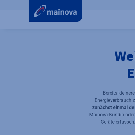
label.aria.preskip
We
E
Bereits kleine
Energieverbrauch z
zunächst einmal de
Mainova-Kundin oder 
Geräte erfassen.