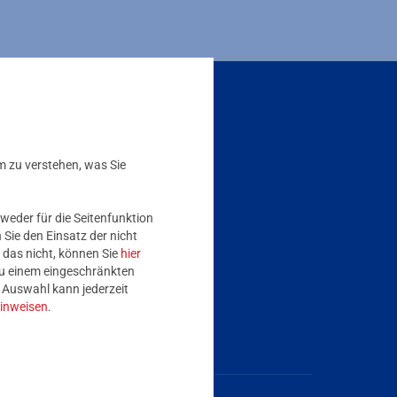
erstand übermitteln:
800 0004263
m zu verstehen, was Sie
Zusätzliche Informationen verfügbar
ainova Newsletter
weder für die Seitenfunktion
Sie den Einsatz der nicht
 das nicht, können Sie
hier
 zu einem eingeschränkten
e Auswahl kann jederzeit
inweisen
.