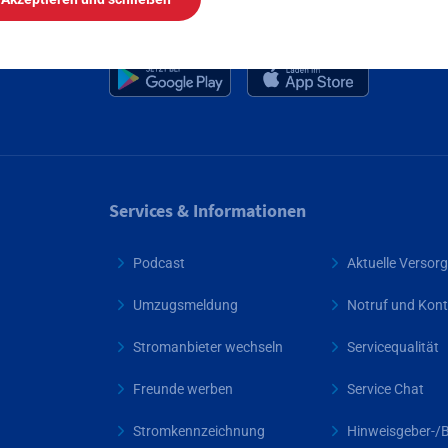
Mainova App
Services & Informationen
Podcast
Aktuelle Verso
Umzugsmeldung
Notruf und Kont
Stromanbieter wechseln
Servicequalität
Freunde werben
Service Chat
Stromkennzeichnung
Hinweisgeber-/