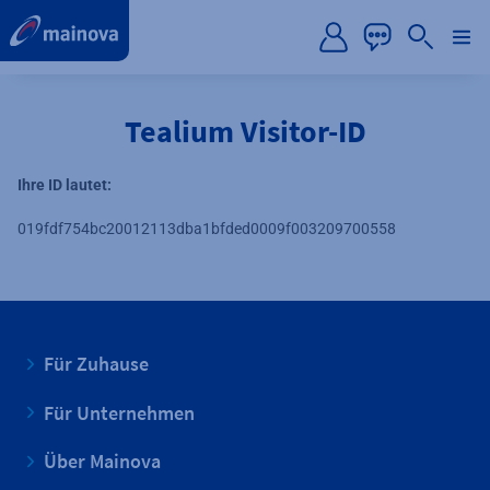
label.aria.preskip
Tealium Visitor-ID
Ihre ID lautet:
019fdf754bc20012113dba1bfded0009f003209700558
Für Zuhause
Für Unternehmen
Über Mainova