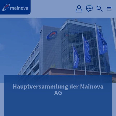
label.aria.preskip
Hauptversammlung der Mainova
AG