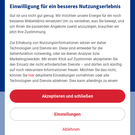
Einwilligung für ein besseres Nutzungserlebnis
Mainova App
Gut ist uns nicht gut genug. Wir möchten unsere Energie für ein noch
besseres Weberlebnis einsetzen! Um zu verstehen, was Sie bewegt, und
um Ihnen die passenden Angebote zuerst anzuzeigen, brauchen wir
jetzt Ihre Zustimmung.
Zur Erhebung von Nutzungsinformationen setzen wir daher
Technologien und Dienste ein. Diese sind entweder für die
Seitenfunktion notwendig, oder sie dienen Analyse- bzw.
Tarife & Lösungen
Marketingzwecken. Mit einem Klick auf Zustimmen akzeptieren Sie
den Einsatz der nicht erforderlichen Dienste – und dürfen sich künftig
Services & Informationen
auf noch relevantere Informationen freuen. Möchten Sie das nicht,
Strom für Unternehmen
können Sie
hier
detaillierte Einstellungen vornehmen oder alle
Technologien und Dienste ablehnen. Dies kann allerdings zu einem
Erdgas für Unternehmen
Podcast
eingeschränkten Nutzererlebnis führen. Selbstverständlich haben Sie
jederzeit die volle Kontrolle über Ihre Daten, denn die Auswahl kann
Energieeffizienz steigern
Akzeptieren und schließen
jederzeit geändert werden. Weitere Informationen zur Mainova finden
Stromkennzeichnung
Impressum
Datenschutz
Vertrag kündigen
Sie im
Impressum
und in den
Datenschutzhinweisen
.
Carsharing mit Elektrofahrzeugen
Aktuelle Versorgungsbedingungen
Einstellungen
Vertrag widerrufen
Barrierefreiheit
Notruf und Kontakt bei Störungen
Ablehnen