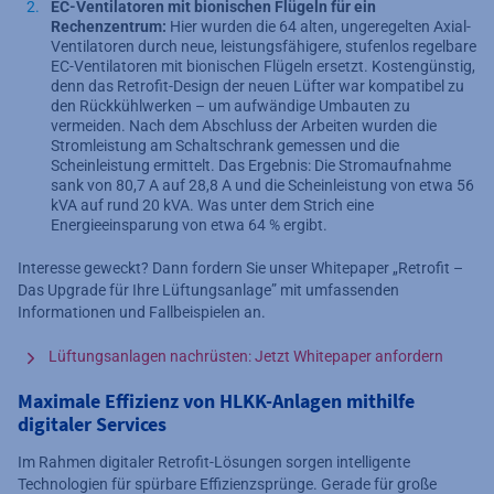
EC-Ventilatoren mit bionischen Flügeln für ein
Rechenzentrum:
Hier wurden die 64 alten, ungeregelten Axial-
Ventilatoren durch neue, leistungsfähigere, stufenlos regelbare
EC-Ventilatoren mit bionischen Flügeln ersetzt. Kostengünstig,
denn das Retrofit-Design der neuen Lüfter war kompatibel zu
den Rückkühlwerken – um aufwändige Umbauten zu
vermeiden. Nach dem Abschluss der Arbeiten wurden die
Stromleistung am Schaltschrank gemessen und die
Scheinleistung ermittelt. Das Ergebnis: Die Stromaufnahme
sank von 80,7 A auf 28,8 A und die Scheinleistung von etwa 56
kVA auf rund 20 kVA. Was unter dem Strich eine
Energieeinsparung von etwa 64 % ergibt.
Interesse geweckt? Dann fordern Sie unser Whitepaper „Retrofit –
Das Upgrade für Ihre Lüftungsanlage” mit umfassenden
Informationen und Fallbeispielen an.
Lüftungsanlagen nachrüsten: Jetzt Whitepaper anfordern
Maximale Effizienz von HLKK-Anlagen mithilfe
digitaler Services
Im Rahmen digitaler Retrofit-Lösungen sorgen intelligente
Technologien für spürbare Effizienzsprünge. Gerade für große