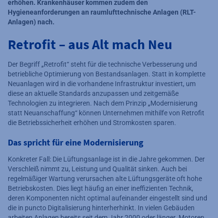
erhöhen. Krankenhäuser kommen zudem den
Hygieneanforderungen an raumlufttechnische Anlagen (RLT-
Anlagen) nach.
Retrofit – aus Alt mach Neu
Der Begriff „Retrofit“ steht für die technische Verbesserung und
betriebliche Optimierung von Bestandsanlagen. Statt in komplette
Neuanlagen wird in die vorhandene Infrastruktur investiert, um
diese an aktuelle Standards anzupassen und zeitgemäße
Technologien zu integrieren. Nach dem Prinzip „Modernisierung
statt Neuanschaffung“ können Unternehmen mithilfe von Retrofit
die Betriebssicherheit erhöhen und Stromkosten sparen.
Das spricht für eine Modernisierung
Konkreter Fall: Die Lüftungsanlage ist in die Jahre gekommen. Der
Verschleiß nimmt zu, Leistung und Qualität sinken. Auch bei
regelmäßiger Wartung verursachen alte Lüftungsgeräte oft hohe
Betriebskosten. Dies liegt häufig an einer ineffizienten Technik,
deren Komponenten nicht optimal aufeinander eingestellt sind und
die in puncto Digitalisierung hinterherhinkt. In vielen Gebäuden
arbeiten Anlagen bereits seit dem Jahr 2000 oder länger. Motoren,