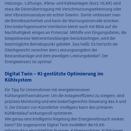
Heizungs-, Lüftungs-, Klima- und Kälteanlagen (kurz: HLKK) sind
etwa die Datenübertragung mit Verschmutzungserkennung oder
eine Vibrationsanalyse ein echter Gewinn. Damit verbessert man
die Betriebssicherheit und kann die Wartungsintervalle strecken.
Eine bedarfsgesteuerte Ventilation bietet auch mit Blick auf die
Nachhaltigkeit einiges an Potenzial. Mithilfe von Eingangsdaten, die
beispielsweise Wetterentwicklungen berücksichtigen, wird der
bestmögliche Betriebspunkt gebildet. Das heißt: Es herrscht ein
Gleichgewicht zwischen dem Leistungsangebot der
Bestandsanlage und dem jeweiligen Leistungsbedarf. Der
Energieeinsatz ist optimal.
Digital Twin – KI-gestützte Optimierung im
Kühlsystem
Ein Tipp für Unternehmen mit energieintensiven
Kühlungsinfrastrukturen: Um die Anlageneffizienz zu steigern, sind
präzises Monitoring und eine bedarfsgerechte Steuerung das A und
O. Der Einsatz von Künstlicher Intelligenz kann den primären
Kühlkreislauf wirkungsvoll optimieren.
Wie genau eine intelligente Regelung den Energieverbrauch senken
kann? Ein sogenannter Digital Twin modelliert die HLKK-
Infrastruktur einschließlich Pumpen, Kältemaschinen, Kühltürmen