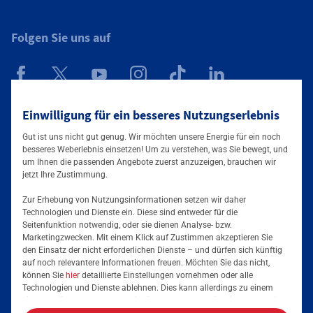
Folgen Sie uns auf
Mainova App
Einwilligung für ein besseres Nutzungserlebnis
Gut ist uns nicht gut genug. Wir möchten unsere Energie für ein noch
besseres Weberlebnis einsetzen! Um zu verstehen, was Sie bewegt, und
um Ihnen die passenden Angebote zuerst anzuzeigen, brauchen wir
jetzt Ihre Zustimmung.
Zur Erhebung von Nutzungsinformationen setzen wir daher
Technologien und Dienste ein. Diese sind entweder für die
Seitenfunktion notwendig, oder sie dienen Analyse- bzw.
Tarife & Lösungen
Marketingzwecken. Mit einem Klick auf Zustimmen akzeptieren Sie
den Einsatz der nicht erforderlichen Dienste – und dürfen sich künftig
Services & Informationen
auf noch relevantere Informationen freuen. Möchten Sie das nicht,
Strom für Unternehmen
können Sie
hier
detaillierte Einstellungen vornehmen oder alle
Technologien und Dienste ablehnen. Dies kann allerdings zu einem
Erdgas für Unternehmen
Podcast
eingeschränkten Nutzererlebnis führen. Selbstverständlich haben Sie