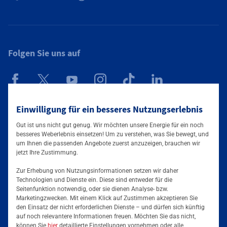
Zusätzliche Informationen verfügbar
Folgen Sie uns auf
Mainova App
Einwilligung für ein besseres Nutzungserlebnis
Gut ist uns nicht gut genug. Wir möchten unsere Energie für ein noch
besseres Weberlebnis einsetzen! Um zu verstehen, was Sie bewegt, und
um Ihnen die passenden Angebote zuerst anzuzeigen, brauchen wir
jetzt Ihre Zustimmung.
Zur Erhebung von Nutzungsinformationen setzen wir daher
Technologien und Dienste ein. Diese sind entweder für die
Seitenfunktion notwendig, oder sie dienen Analyse- bzw.
Tarife & Lösungen
Marketingzwecken. Mit einem Klick auf Zustimmen akzeptieren Sie
den Einsatz der nicht erforderlichen Dienste – und dürfen sich künftig
Services & Informationen
auf noch relevantere Informationen freuen. Möchten Sie das nicht,
Strom für Unternehmen
können Sie
hier
detaillierte Einstellungen vornehmen oder alle