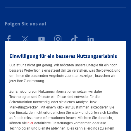
Folgen Sie uns auf
Einwilligung für ein besseres Nutzungserlebnis
Mainova App
Gut ist uns nicht gut genug. Wir möchten unsere Energie für ein noch
besseres Weberlebnis einsetzen! Um zu verstehen, was Sie bewegt, und
um Ihnen die passenden Angebote zuerst anzuzeigen, brauchen wir
jetzt Ihre Zustimmung.
Zur Erhebung von Nutzungsinformationen setzen wir daher
Technologien und Dienste ein. Diese sind entweder für die
Seitenfunktion notwendig, oder sie dienen Analyse- bzw.
Tarife & Lösungen
Marketingzwecken. Mit einem Klick auf Zustimmen akzeptieren Sie
den Einsatz der nicht erforderlichen Dienste – und dürfen sich künftig
Services & Informationen
auf noch relevantere Informationen freuen. Möchten Sie das nicht,
Strom für Unternehmen
können Sie
hier
detaillierte Einstellungen vornehmen oder alle
Technologien und Dienste ablehnen. Dies kann allerdings zu einem
Erdgas für Unternehmen