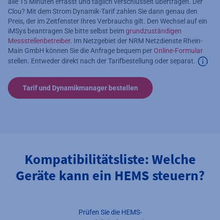
alle 15 Minuten erfasst und täglich verschlüsselt übertragen. Der
Clou? Mit dem Strom Dynamik-Tarif zahlen Sie dann genau den
Preis, der im Zeitfenster Ihres Verbrauchs gilt. Den Wechsel auf ein
iMSys beantragen Sie bitte selbst beim
grundzuständigen
Messstellenbetreiber
. Im Netzgebiet der NRM Netzdienste Rhein-
Main GmbH können Sie die Anfrage bequem per
Online-Formular
stellen. Entweder direkt nach der Tarifbestellung oder separat.
Zusät
Tarif und Dynamikmanager bestellen
Kompatibilitätsliste: Welche
Geräte kann ein HEMS steuern?
Prüfen Sie die HEMS-