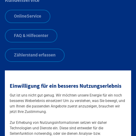
OnlineService
FAQ & Hilfecenter
Zählerstand erfassen
Zählerstand übermitteln:
Einwilligung für ein besseres Nutzungserlebnis
0800 0004263
Zusätzliche Informationen verfügbar
Gut ist uns nicht gut genug. Wir möchten unsere Energie für ein noch
besseres Weberlebnis einsetzen! Um zu verstehen, was Sie bewegt, und
um Ihnen die passenden Angebote zuerst anzuzeigen, brauchen wir
jetzt Ihre Zustimmung.
Folgen Sie uns auf
Zur Erhebung von Nutzungsinformationen setzen wir daher
Technologien und Dienste ein. Diese sind entweder für die
Seitenfunktion notwendig, oder sie dienen Analyse- bzw.