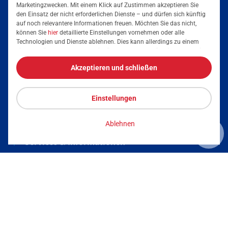
Marketingzwecken. Mit einem Klick auf Zustimmen akzeptieren Sie
den Einsatz der nicht erforderlichen Dienste – und dürfen sich künftig
auf noch relevantere Informationen freuen. Möchten Sie das nicht,
Mainova App
können Sie
hier
detaillierte Einstellungen vornehmen oder alle
Technologien und Dienste ablehnen. Dies kann allerdings zu einem
eingeschränkten Nutzererlebnis führen. Selbstverständlich haben Sie
jederzeit die volle Kontrolle über Ihre Daten, denn die Auswahl kann
Akzeptieren und schließen
jederzeit geändert werden. Weitere Informationen zur Mainova finden
Sie im
Impressum
und in den
Datenschutzhinweisen
.
Einstellungen
Tarife & Lösungen
Ablehnen
Strom
Services & Informationen
Strom für Unternehmen
Erdgas für Unternehmen
Podcast
Energieeffizienz steigern
Stromkennzeichnung
Impressum
Datenschutz
Vertrag kündigen
Carsharing mit Elektrofahrzeugen
Aktuelle Versorgungsbedingungen
Vertrag widerrufen
Barrierefreiheit