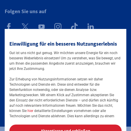
Folgen Sie uns auf
Mainova App
Einwilligung für ein besseres Nutzungserlebnis
Gut ist uns nicht gut genug. Wir möchten unsere Energie für ein noch
besseres Weberlebnis einsetzen! Um zu verstehen, was Sie bewegt, und
um Ihnen die passenden Angebote zuerst anzuzeigen, brauchen wir
jetzt Ihre Zustimmung.
Zur Erhebung von Nutzungsinformationen setzen wir daher
Technologien und Dienste ein. Diese sind entweder für die
Seitenfunktion notwendig, oder sie dienen Analyse- bzw.
Tarife & Lösungen
Marketingzwecken. Mit einem Klick auf Zustimmen akzeptieren Sie
den Einsatz der nicht erforderlichen Dienste – und dürfen sich künftig
Services & Informationen
auf noch relevantere Informationen freuen. Möchten Sie das nicht,
Strom für Unternehmen
können Sie
hier
detaillierte Einstellungen vornehmen oder alle
Technologien und Dienste ablehnen. Dies kann allerdings zu einem
Erdgas für Unternehmen
Podcast
eingeschränkten Nutzererlebnis führen. Selbstverständlich haben Sie
jederzeit die volle Kontrolle über Ihre Daten, denn die Auswahl kann
Energieeffizienz steigern
Akzeptieren und schließen