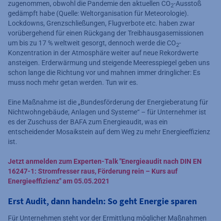
zugenommen, obwohl die Pandemie den aktuellen CO
-Ausstoß
2
gedämpft habe (Quelle: Weltorganisation für Meteorologie).
Lockdowns, Grenzschließungen, Flugverbote etc. haben zwar
vorübergehend für einen Rückgang der Treibhausgasemissionen
um bis zu 17 % weltweit gesorgt, dennoch werde die CO
-
2
Konzentration in der Atmosphäre weiter auf neue Rekordwerte
ansteigen. Erderwärmung und steigende Meeresspiegel geben uns
schon lange die Richtung vor und mahnen immer dringlicher: Es
muss noch mehr getan werden. Tun wir es.
Eine Maßnahme ist die „Bundesförderung der Energieberatung für
Nichtwohngebäude, Anlagen und Systeme“ – für Unternehmer ist
es der Zuschuss der BAFA zum Energieaudit, was ein
entscheidender Mosaikstein auf dem Weg zu mehr Energieeffizienz
ist.
Jetzt anmelden zum Experten-Talk "Energieaudit nach DIN EN
16247-1: Stromfresser raus, Förderung rein – Kurs auf
Energieeffizienz" am 05.05.2021
Erst Audit, dann handeln: So geht Energie sparen
Für Unternehmen steht vor der Ermittlung möglicher Maßnahmen