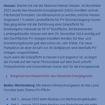
Hessen:
Starten wir mit der Mainova-Heimat Hessen. Im November
2022 wurde das Hessische Energiegesetz (HEG) novelliert und ein
Flächenziel formuliert. Um klimaneutral zu werden, möchte Hessen
insgesamt 1 % seiner Landesfläche für PV-Stromerzeugung nutzen.
Dies ging einher mit der Einführung einer Solarpflicht für
2
landeseigene Gebäude ab 50 m
Nutzfläche. Bei bestehenden
Landesgebäuden müssen seit dem 29. November 2024 anteilig auf
den Dachflächen PV-Anlagen installiert werden; für Neu- und
Erweiterungsbauten galt dies schon ein Jahr früher. Für neue
Parkplätze ab einer Anzahl von 50 Stellplätzen sind ebenfalls PV-
Anlagen vorgeschrieben.
Auch wenn die Solarpflicht in Hessen noch begrenzt ist, so liegen
die Vorteile auf der Hand: Photovoltaik auf dem Dach schafft
Preissicherheit und Unternehmen rüsten sich für die Energiewende.
Bürgerservice Hessenrecht: das Hessische Energiegesetz
Baden-Württemberg:
Mit seinem Klimaschutzgesetz ist das Land
Vorreiter beim Thema PV-Pflicht:
Seit 1. Januar 2022 beim Neubau von Nichtwohngebäuden
Seit 1. Januar 2022 beim Neubau von Parkplätzen mit mehr