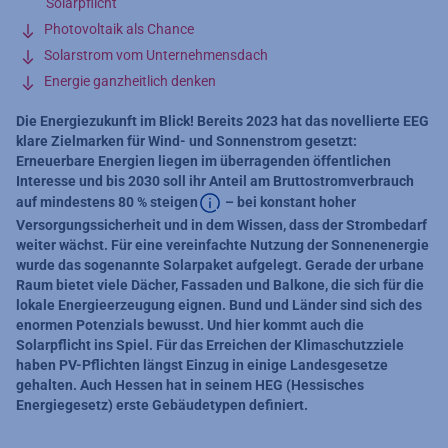
Solarpflicht
Photovoltaik als Chance
Solarstrom vom Unternehmensdach
Energie ganzheitlich denken
Die Energiezukunft im Blick! Bereits 2023 hat das novellierte EEG
klare Zielmarken für Wind- und Sonnenstrom gesetzt:
Erneuerbare Energien liegen im überragenden öffentlichen
Interesse und bis 2030 soll ihr Anteil am Bruttostromverbrauch
auf mindestens 80 % steigen
– bei konstant hoher
Versorgungssicherheit und in dem Wissen, dass der Strombedarf
Zusätzliche Informationen verfügbar
weiter wächst. Für eine vereinfachte Nutzung der Sonnenenergie
wurde das sogenannte Solarpaket aufgelegt. Gerade der urbane
Raum bietet viele Dächer, Fassaden und Balkone, die sich für die
lokale Energieerzeugung eignen. Bund und Länder sind sich des
enormen Potenzials bewusst. Und hier kommt auch die
Solarpflicht ins Spiel. Für das Erreichen der Klimaschutzziele
haben PV-Pflichten längst Einzug in einige Landesgesetze
gehalten. Auch Hessen hat in seinem HEG (Hessisches
Energiegesetz) erste Gebäudetypen definiert.