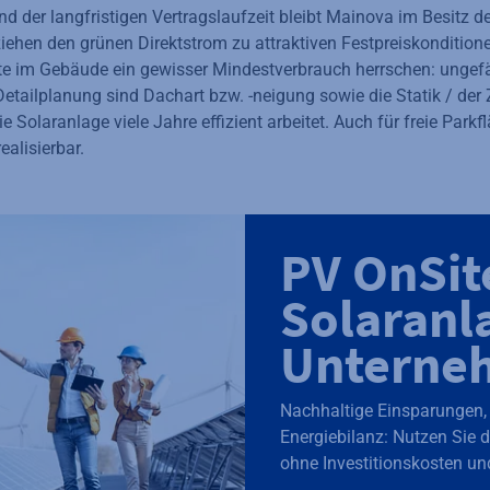
 der langfristigen Vertragslaufzeit bleibt Mainova im Besitz d
iehen den grünen Direktstrom zu attraktiven Festpreiskondition
lte im Gebäude ein gewisser Mindestverbrauch herrschen: unge
etailplanung sind Dachart bzw. -neigung sowie die Statik / de
e Solaranlage viele Jahre effizient arbeitet. Auch für freie Parkf
ealisierbar.
PV OnSit
Solaranl
Unterne
Nachhaltige Einsparungen, l
Energiebilanz: Nutzen Sie 
ohne Investitionskosten u