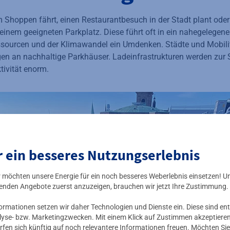
Shoppen fährt, einen Restaurantbesuch in der Stadt plant oder
einem geeigneten Parkplatz. Diese führt oft in ein nahegelegen
ssourcen und der Klimawandel ein Umdenken. Städte und Mobili
en an nachhaltige Parkhäuser. Ladeinfrastrukturen werden zur S
ktivität enorm.
r ein besseres Nutzungserlebnis
ir möchten unsere Energie für ein noch besseres Weberlebnis einsetzen! U
enden Angebote zuerst anzuzeigen, brauchen wir jetzt Ihre Zustimmung.
mationen setzen wir daher Technologien und Dienste ein. Diese sind ent
lyse- bzw. Marketingzwecken. Mit einem Klick auf Zustimmen akzeptieren 
rfen sich künftig auf noch relevantere Informationen freuen. Möchten Sie