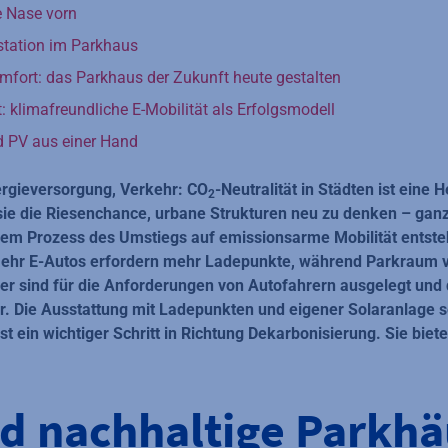
e Nase vorn
station im Parkhaus
mfort: das Parkhaus der Zukunft heute gestalten
: klimafreundliche E-Mobilität als Erfolgsmodell
d PV aus einer Hand
rgieversorgung, Verkehr: CO
-Neutralität in Städten ist eine
2
 sie die Riesenchance, urbane Strukturen neu zu denken – ganzhe
dem Prozess des Umstiegs auf emissionsarme Mobilität entst
ehr E-Autos erfordern mehr Ladepunkte, während Parkraum v
ser sind für die Anforderungen von Autofahrern ausgelegt und d
r. Die Ausstattung mit Ladepunkten und eigener Solaranlage se
st ein wichtiger Schritt in Richtung Dekarbonisierung. Sie biet
nd nachhaltige Parkhä