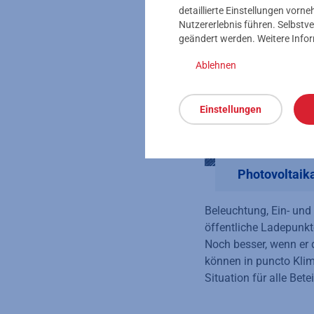
detaillierte Einstellungen vor
Nutzererlebnis führen. Selbstve
geändert werden. Weitere Info
Ablehnen
Einstellungen
Photovoltaik
Beleuchtung, Ein- und
öffentliche Ladepunkt
Noch besser, wenn er d
können in puncto Klim
Situation für alle Betei