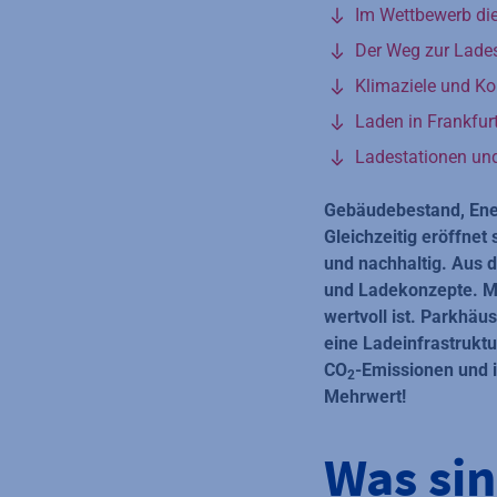
Im Wettbewerb di
Der Weg zur Lade
Klimaziele und Ko
Laden in Frankfurt
Ladestationen un
Gebäudebestand, Ene
Gleichzeitig eröffnet
und nachhaltig. Aus 
und Ladekonzepte. M
wertvoll ist. Parkhäu
eine Ladeinfrastruktu
CO
-Emissionen und i
2
Mehrwert!
Was si