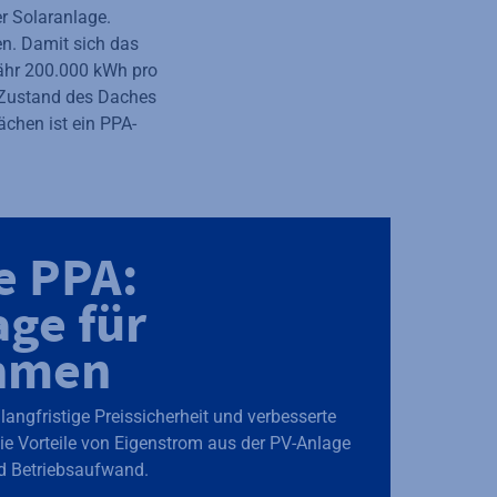
er Solaranlage.
en. Damit sich das
fähr 200.000 kWh pro
r Zustand des Daches
lächen ist ein PPA-
e PPA:
age für
hmen
angfristige Preissicherheit und verbesserte
die Vorteile von Eigenstrom aus der PV-Anlage
nd Betriebsaufwand.