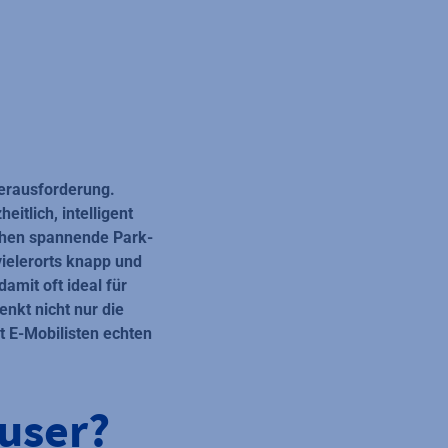
 Herausforderung.
itlich, intelligent
ehen spannende Park-
ielerorts knapp und
amit oft ideal für
nkt nicht nur die
et E-Mobilisten echten
user?