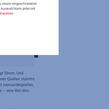
 zu einem eingeschränkten
e Auswahl kann jederzeit
inweisen
.
igt Strom. Und
aren Quellen stammt.
t ineinandergreifen,
n – eine Win-Win-