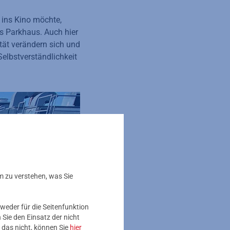
 ins Kino möchte,
es Parkhaus. Auch hier
tät verändern sich und
elbstverständlichkeit
m zu verstehen, was Sie
weder für die Seitenfunktion
Sie den Einsatz der nicht
 das nicht, können Sie
hier