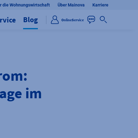
r die Wohnungswirtschaft
Über Mainova
Karriere
Blog
rvice
OnlineService
rom:
lage im