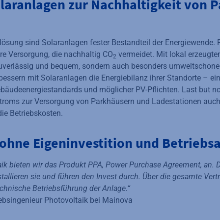
olaranlagen zur Nachhaltigkeit von 
lösung sind Solaranlagen fester Bestandteil der Energiewende. P
ere Versorgung, die nachhaltig CO
vermeidet. Mit lokal erzeugt
2
zuverlässig und bequem, sondern auch besonders umweltschonen
bessern mit Solaranlagen die Energiebilanz ihrer Standorte – ei
bäudeenergiestandards und möglicher PV-Pflichten. Last but not l
roms zur Versorgung von Parkhäusern und Ladestationen auch 
 die Betriebskosten.
 ohne Eigeninvestition und Betrieb
aik bieten wir das Produkt PPA, Power Purchase Agreement, an. D
nstallieren sie und führen den Invest durch. Über die gesamte Vert
chnische Betriebsführung der Anlage.“
ebsingenieur Photovoltaik bei Mainova