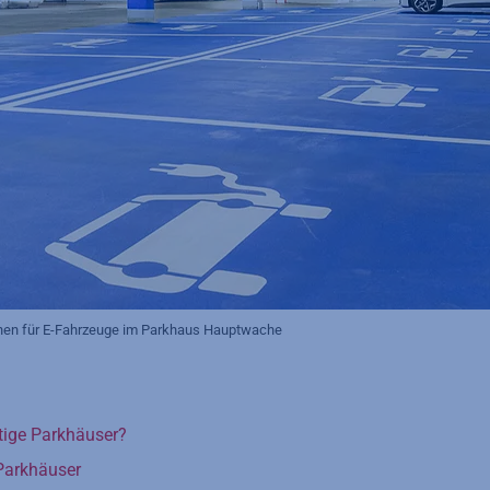
onen für E-Fahrzeuge im Parkhaus Hauptwache
tige Parkhäuser?
Parkhäuser