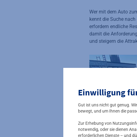
Wer mit dem Auto zum 
kennt die Suche nach 
erfordern endliche Re
damit die Anforderung
und steigern die Attra
Einwilligung fü
Gut ist uns nicht gut genug. W
bewegt, und um Ihnen die pass
Zur Erhebung von Nutzungsinfor
notwendig, oder sie dienen Ana
erforderlichen Dienste – und dü