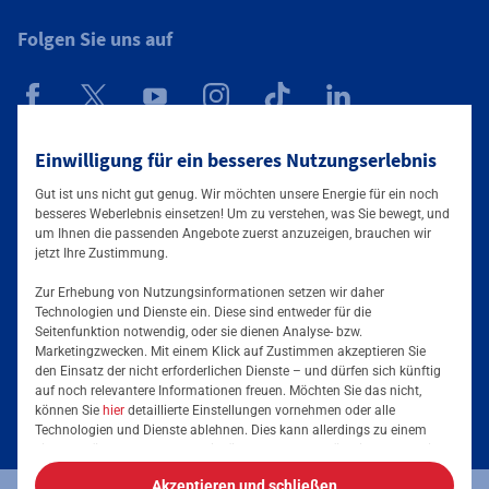
Folgen Sie uns auf
Mainova App
Einwilligung für ein besseres Nutzungserlebnis
Gut ist uns nicht gut genug. Wir möchten unsere Energie für ein noch
besseres Weberlebnis einsetzen! Um zu verstehen, was Sie bewegt, und
um Ihnen die passenden Angebote zuerst anzuzeigen, brauchen wir
jetzt Ihre Zustimmung.
Zur Erhebung von Nutzungsinformationen setzen wir daher
Technologien und Dienste ein. Diese sind entweder für die
Seitenfunktion notwendig, oder sie dienen Analyse- bzw.
Tarife & Lösungen
Marketingzwecken. Mit einem Klick auf Zustimmen akzeptieren Sie
den Einsatz der nicht erforderlichen Dienste – und dürfen sich künftig
Services & Informationen
auf noch relevantere Informationen freuen. Möchten Sie das nicht,
Strom für Unternehmen
können Sie
hier
detaillierte Einstellungen vornehmen oder alle
Technologien und Dienste ablehnen. Dies kann allerdings zu einem
Erdgas für Unternehmen
Podcast
eingeschränkten Nutzererlebnis führen. Selbstverständlich haben Sie
jederzeit die volle Kontrolle über Ihre Daten, denn die Auswahl kann
Energieeffizienz steigern
Akzeptieren und schließen