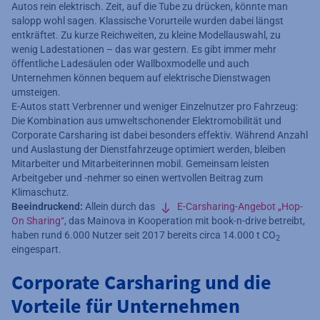
Autos rein elektrisch. Zeit, auf die Tube zu drücken, könnte man
Zusätzliche Informationen verfügbar
salopp wohl sagen. Klassische Vorurteile wurden dabei längst
entkräftet. Zu kurze Reichweiten, zu kleine Modellauswahl, zu
wenig Ladestationen – das war gestern. Es gibt immer mehr
öffentliche Ladesäulen oder Wallboxmodelle und auch
Unternehmen können bequem auf elektrische Dienstwagen
umsteigen.
E-Autos statt Verbrenner und weniger Einzelnutzer pro Fahrzeug:
Die Kombination aus umweltschonender Elektromobilität und
Corporate Carsharing ist dabei besonders effektiv. Während Anzahl
und Auslastung der Dienstfahrzeuge optimiert werden, bleiben
Mitarbeiter und Mitarbeiterinnen mobil. Gemeinsam leisten
Arbeitgeber und -nehmer so einen wertvollen Beitrag zum
Klimaschutz.
Beeindruckend:
Allein durch das
E-Carsharing-Angebot „Hop-
On Sharing“
, das Mainova in Kooperation mit book-n-drive betreibt,
haben rund 6.000 Nutzer seit 2017 bereits circa 14.000 t CO
2
eingespart.
Corporate Carsharing und die
Vorteile für Unternehmen