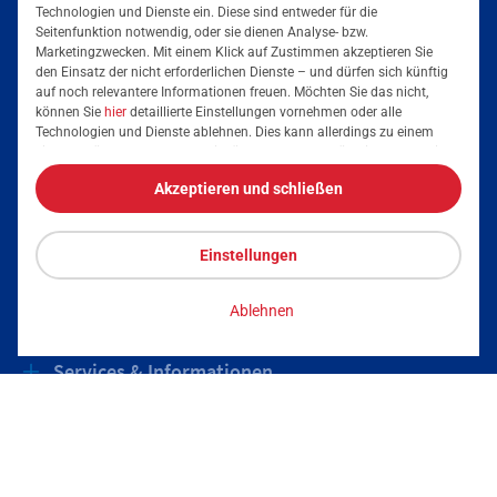
Folgen Sie uns auf
Technologien und Dienste ein. Diese sind entweder für die
Seitenfunktion notwendig, oder sie dienen Analyse- bzw.
Marketingzwecken. Mit einem Klick auf Zustimmen akzeptieren Sie
den Einsatz der nicht erforderlichen Dienste – und dürfen sich künftig
auf noch relevantere Informationen freuen. Möchten Sie das nicht,
können Sie
hier
detaillierte Einstellungen vornehmen oder alle
Mainova App
Technologien und Dienste ablehnen. Dies kann allerdings zu einem
eingeschränkten Nutzererlebnis führen. Selbstverständlich haben Sie
jederzeit die volle Kontrolle über Ihre Daten, denn die Auswahl kann
Akzeptieren und schließen
jederzeit geändert werden. Weitere Informationen zur Mainova finden
Sie im
Impressum
und in den
Datenschutzhinweisen
.
Einstellungen
Tarife & Lösungen
Ablehnen
Services & Informationen
Strom für Unternehmen
Erdgas für Unternehmen
Podcast
Energieeffizienz steigern
Stromkennzeichnung
Impressum
Datenschutz
Vertrag kündigen