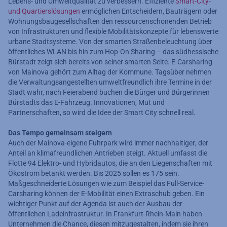
Lebens- und Umweltqualität zu verbessern. Effiziente
Smart-City-
und Quartierslösungen
ermöglichen Entscheidern, Bauträgern oder
Wohnungsbaugesellschaften den ressourcenschonenden Betrieb
von Infrastrukturen und flexible Mobilitätskonzepte für lebenswerte
urbane Stadtsysteme. Von der smarten Straßenbeleuchtung über
öffentliches WLAN bis hin zum Hop-On Sharing – das südhessische
Bürstadt zeigt sich bereits von seiner smarten Seite. E-Carsharing
von Mainova gehört zum Alltag der Kommune. Tagsüber nehmen
die Verwaltungsangestellten umweltfreundlich ihre Termine in der
Stadt wahr, nach Feierabend buchen die Bürger und Bürgerinnen
Bürstadts das E-Fahrzeug. Innovationen, Mut und
Partnerschaften, so wird die Idee der Smart City schnell real.
Das Tempo gemeinsam steigern
Auch der Mainova-eigene Fuhrpark wird immer nachhaltiger; der
Anteil an klimafreundlichen Antrieben steigt. Aktuell umfasst die
Flotte 94 Elektro- und Hybridautos, die an den Liegenschaften mit
Ökostrom betankt werden. Bis 2025 sollen es 175 sein.
Maßgeschneiderte Lösungen wie zum Beispiel das Full-Service-
Carsharing können der E-Mobilität einen Extraschub geben. Ein
wichtiger Punkt auf der Agenda ist auch der Ausbau der
öffentlichen Ladeinfrastruktur. In Frankfurt-Rhein-Main haben
Unternehmen die Chance, diesen mitzugestalten, indem sie ihren