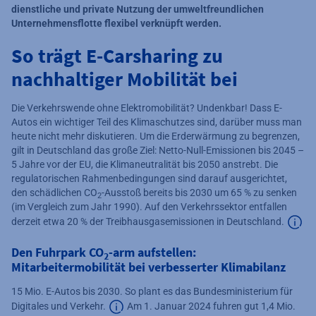
dienstliche und private Nutzung der umweltfreundlichen
Unternehmensflotte flexibel verknüpft werden.
So trägt E-Carsharing zu
nachhaltiger Mobilität bei
Die Verkehrswende ohne Elektromobilität? Undenkbar! Dass E-
Autos ein wichtiger Teil des Klimaschutzes sind, darüber muss man
heute nicht mehr diskutieren. Um die Erderwärmung zu begrenzen,
gilt in Deutschland das große Ziel: Netto-Null-Emissionen bis 2045 –
5 Jahre vor der EU, die Klimaneutralität bis 2050 anstrebt. Die
regulatorischen Rahmenbedingungen sind darauf ausgerichtet,
den schädlichen CO
-Ausstoß bereits bis 2030 um 65 % zu senken
2
(im Vergleich zum Jahr 1990). Auf den Verkehrssektor entfallen
derzeit etwa 20 % der Treibhausgasemissionen in Deutschland.
Zusä
Den Fuhrpark CO
-arm aufstellen:
2
Mitarbeitermobilität bei verbesserter Klimabilanz
15 Mio. E-Autos bis 2030. So plant es das Bundesministerium für
Digitales und Verkehr.
Am 1. Januar 2024 fuhren gut 1,4 Mio.