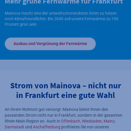
Mehr grüne Fernwärme für Frankfurt
Mainova macht eine der umweltschonendsten Arten zu heizen
noch klimafreundlicher. Bis 2040 soll unsere Fernwärme zu 100
Prozent grün sein.
Ausbau und Vergrünung der Fernwärme
Strom von Mainova – nicht nur
in Frankfurt eine gute Wahl
An Ihrem Wohnort gut versorgt: Mainova bietet Ihnen den
passenden Strom nicht nur in Frankfurt, sondern in der gesamten
Rhein-Main-Region an. Auch in
Offenbach
,
Wiesbaden
,
Mainz
,
Darmstadt
und
Aschaffenburg
profitieren Sie von unseren