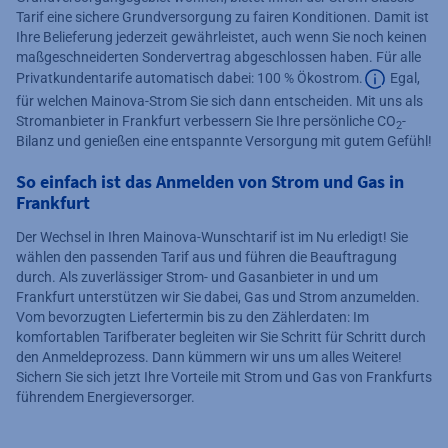
Tarif eine sichere Grundversorgung zu fairen Konditionen. Damit ist
Ihre Belieferung jederzeit gewährleistet, auch wenn Sie noch keinen
maßgeschneiderten Sondervertrag abgeschlossen haben. Für alle
Privatkundentarife automatisch dabei: 100 % Ökostrom.
Egal,
für welchen Mainova-Strom Sie sich dann entscheiden. Mit uns als
Zusätzliche
Stromanbieter in Frankfurt verbessern Sie Ihre persönliche CO
-
2
Bilanz und genießen eine entspannte Versorgung mit gutem Gefühl!
So einfach ist das Anmelden von Strom und Gas in
Frankfurt
Der Wechsel in Ihren Mainova-Wunschtarif ist im Nu erledigt! Sie
wählen den passenden Tarif aus und führen die Beauftragung
durch. Als zuverlässiger Strom- und Gasanbieter in und um
Frankfurt unterstützen wir Sie dabei, Gas und Strom anzumelden.
Vom bevorzugten Liefertermin bis zu den Zählerdaten: Im
komfortablen Tarifberater begleiten wir Sie Schritt für Schritt durch
den Anmeldeprozess. Dann kümmern wir uns um alles Weitere!
Sichern Sie sich jetzt Ihre Vorteile mit Strom und Gas von Frankfurts
führendem Energieversorger.