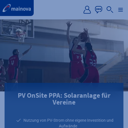
label.aria.preskip
PV OnSite PPA: Solaranlage für
Vereine
Nutzung von PV-Strom ohne eigene Investition und
Aufwände