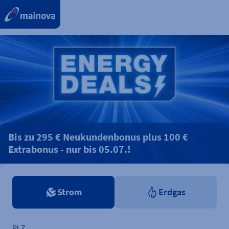
label.aria.preskip
Bis zu 295 € Neukundenbonus plus 100 €
Extrabonus - nur bis 05.07.!
Strom
Erdgas
PLZ