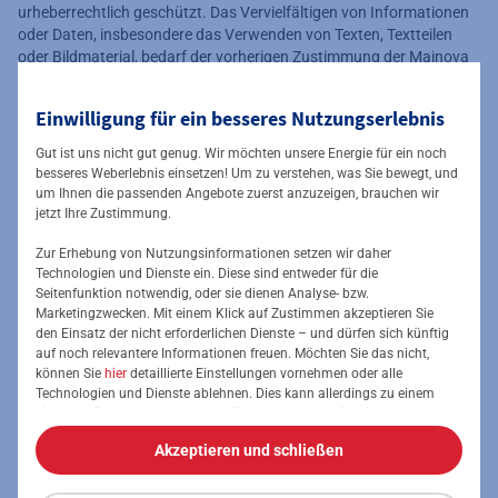
urheberrechtlich geschützt. Das Vervielfältigen von Informationen
oder Daten, insbesondere das Verwenden von Texten, Textteilen
oder Bildmaterial, bedarf der vorherigen Zustimmung der Mainova
AG.
Einwilligung für ein besseres Nutzungserlebnis
Allgemeine Informationen zur Streitbeilegung
Gut ist uns nicht gut genug. Wir möchten unsere Energie für ein noch
Sie sind mit unseren Leistungen einmal nicht zufrieden? Dann steht
besseres Weberlebnis einsetzen! Um zu verstehen, was Sie bewegt, und
Ihnen unser Kunden-Hotline zur Verfügung, Tel. 069-800 88 0000.
um Ihnen die passenden Angebote zuerst anzuzeigen, brauchen wir
Oder schreiben Sie an: Mainova AG, Konzernweites
jetzt Ihre Zustimmung.
Beschwerdemanagement, Solmsstraße 38, 60486 Frankfurt am
Main. Sollten Sie Verbraucher sein und Ihr Anliegen die Sparten
Zur Erhebung von Nutzungsinformationen setzen wir daher
Elektrizität in Niederspannung und/oder Erdgas in Niederdruck
Technologien und Dienste ein. Diese sind entweder für die
Seitenfunktion notwendig, oder sie dienen Analyse- bzw.
betreffen und wir Ihr Anliegen nicht zu ihrer Zufriedenheit lösen,
Marketingzwecken. Mit einem Klick auf Zustimmen akzeptieren Sie
verpflichten wir uns zur Durchführung eines
den Einsatz der nicht erforderlichen Dienste – und dürfen sich künftig
Streitbeilegungsverfahrens bei der Schlichtungsstelle Energie e.V.:
auf noch relevantere Informationen freuen. Möchten Sie das nicht,
Friedrichstr. 133, 10117 Berlin;
https://www.schlichtungsstelle-
können Sie
hier
detaillierte Einstellungen vornehmen oder alle
energie.de
. Sollten Sie nicht Verbraucher sein und/oder Ihr Anliegen
Technologien und Dienste ablehnen. Dies kann allerdings zu einem
die Sparten (Nah-/Fern-)Wärme, Wasser oder sonstige
eingeschränkten Nutzererlebnis führen. Selbstverständlich haben Sie
Energiedienstleistungen betreffen, beteiligen wir uns nicht an
jederzeit die volle Kontrolle über Ihre Daten, denn die Auswahl kann
Akzeptieren und schließen
Schlichtungsverfahren.
jederzeit geändert werden. Weitere Informationen zur Mainova finden
Sie im
Impressum
und in den
Datenschutzhinweisen
.
Ferner haben Sie als Haushaltskunde die Möglichkeit, den